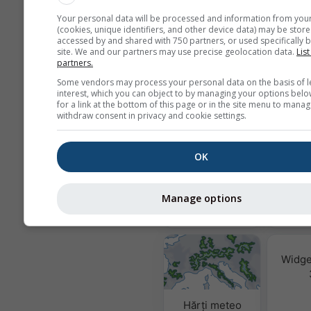
Nu partajăm adresa dvs. de email cu
conform
politicii noastre de confid
Your personal data will be processed and information from you
Prin utilizarea serviciilor meteoblu
(cookies, unique identifiers, and other device data) may be store
accessed by and shared with 750 partners, or used specifically b
de acord cu
termenii și condițiile
no
site. We and our partners may use precise geolocation data.
List
Adresa dvs. de email va putea fi fol
partners.
pentru alte servicii meteoblue.
Some vendors may process your personal data on the basis of l
interest, which you can object to by managing your options belo
for a link at the bottom of this page or in the site menu to manag
withdraw consent in privacy and cookie settings.
Mai multe date meteo
OK
Calitat
& 
Manage options
MultiModel
Widge
Hărți meteo