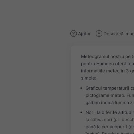
Ajutor
Descarcă imag
Meteogramul nostru pe 5
pentru Hamden oferă toa
informațiile meteo în 3 g
simple:
Graficul temperaturii c
pictograme meteo. Fun
galben indică lumina zil
Norii la diferite altitudi
la câțiva nori (gri desch
până la cer acoperit (gr
închis). Barele albastru