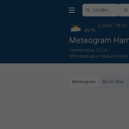
2 km/h
18:20
25 °C
Meteogram Ha
Connecticut
,
S.U.A.
,
31m deasupra nivelului mării
Meteogram
All-in-One