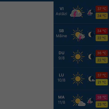
VI
37 °C
Astăzi
24 °C
SB
34 °C
Mâine
22 °C
DU
36 °C
9/8
22 °C
LU
37 °C
10/8
21 °C
MA
38 °C
11/8
23 °C