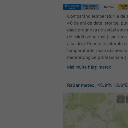
Extrem de
Neobișnuit
Neobi
Normal
rece
de rece
de c
Comparând temperaturile de a
40 de ani de date istorice, p
dacă prognoza de astăzi este 
de caldă (zone roșii) sau rece
albastre). Punctele colorate a
temperaturile reale observate 
meteorologice profesionale și 
Mai multe hărți meteo
Radar meteo, 45.9°N 13.6°E
©