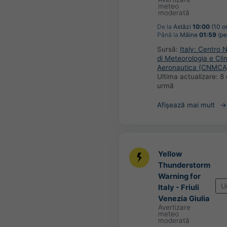
meteo
moderată
De la
Astăzi
10:00
(10 or
Până la
Mâine
01:59
(pe
Sursă:
Italy: Centro 
di Meteorologia e Cli
Aeronautica (CNMCA
Ultima actualizare:
8 
urmă
Afișează mai mult
Yellow
Thunderstorm
Warning for
U
Italy - Friuli
Venezia Giulia
Avertizare
meteo
moderată