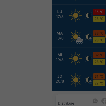
LU
35 °C
17/8
23 °C
MA
33 °C
18/8
23 °C
MI
32 °C
19/8
23 °C
JO
31 °C
20/8
22 °C
Distribuie