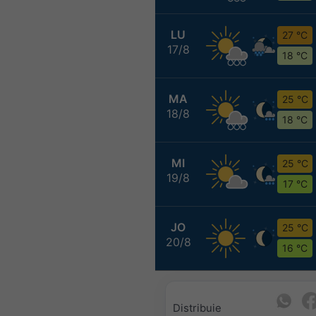
LU
27 °C
17/8
18 °C
MA
25 °C
18/8
18 °C
MI
25 °C
19/8
17 °C
JO
25 °C
20/8
16 °C
Distribuie