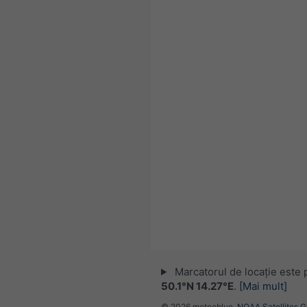
Marcatorul de locație este 
50.1°N 14.27°E
.
[Mai mult]
© 2026 meteoblue,
NOAA Satellites 