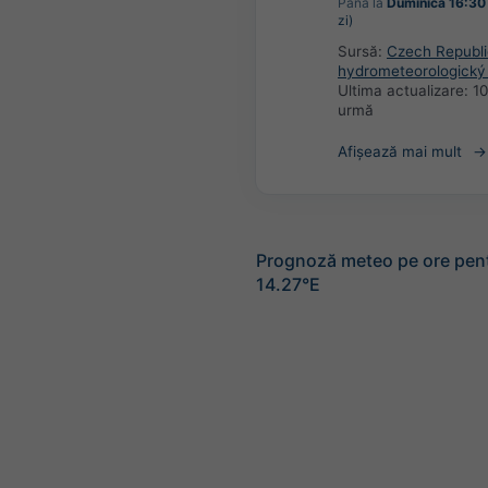
Până la
Duminică 16:30
zi)
Sursă:
Czech Republi
hydrometeorologický
Ultima actualizare:
10
urmă
Afișează mai mult
Prognoză meteo pe ore pen
14.27°E