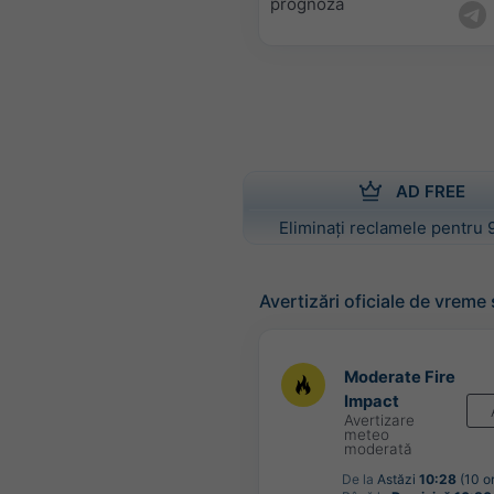
prognoza
AD FREE
Eliminați reclamele pentru 
Avertizări oficiale de vreme
Moderate Fire
Impact
Avertizare
meteo
moderată
De la
Astăzi
10:28
(10 or