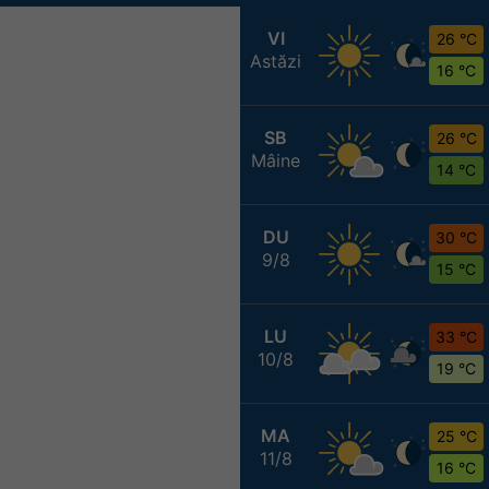
VI
26 °C
Astăzi
16 °C
SB
26 °C
Mâine
14 °C
DU
30 °C
9/8
15 °C
LU
33 °C
10/8
19 °C
MA
25 °C
11/8
16 °C