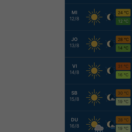
MI
24 °C
12/8
12 °C
JO
28 °C
13/8
14 °C
VI
31 °C
14/8
16 °C
SB
30 °C
15/8
19 °C
DU
28 °C
16/8
19 °C