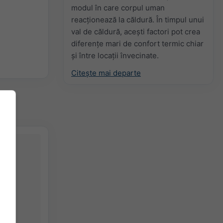
modul în care corpul uman
reacționează la căldură. În timpul unui
val de căldură, acești factori pot crea
diferențe mari de confort termic chiar
și între locații învecinate.
Citește mai departe