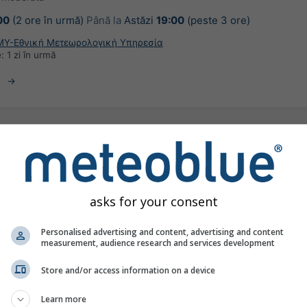
00
(2 ore în urmă)
Până la
Astăzi
19:00
(peste 3 ore)
ΜΥ-Εθνική Μετεωρολογική Υπηρεσία
e:
1 zi în urmă
ă pentru Atena
asks for your consent
Personalised advertising and content, advertising and content
measurement, audience research and services development
Store and/or access information on a device
Learn more