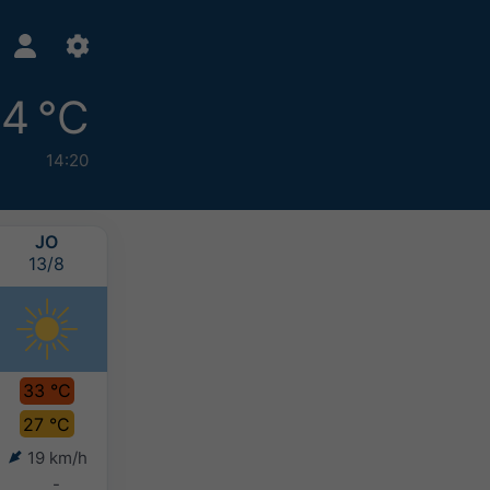
4 °C
14:20
JO
VI
SB
DU
13/8
14/8
15/8
16/8
33 °C
31 °C
31 °C
32 °C
27 °C
26 °C
25 °C
26 °C
19 km/h
23 km/h
16 km/h
8 km/h
-
-
-
-