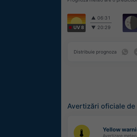
▲
06:31
UV 8
▼
20:29
Distribuie prognoza
Avertizări oficiale d
Yellow warnin
Avertizare mete