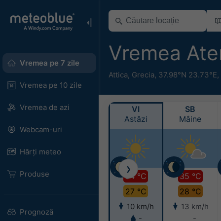
Vremea At
Vremea pe 7 zile
Attica
,
Grecia
,
37.98°N 23.73°E,
Vremea pe 10 zile
Vremea de azi
VI
SB
Astăzi
Mâine
Webcam-uri
Hărți meteo
❯
Produse
34 °C
35 °C
27 °C
28 °C
10 km/h
13 km/h
Prognoză
-
-