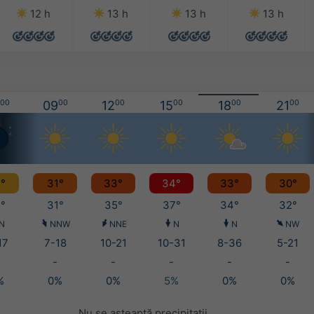
12 h
13 h
13 h
13 h
00
09
00
12
00
15
00
18
00
21
00
°
31°
33°
34°
33°
30°
°
31°
35°
37°
34°
32°
N
NNW
NNE
N
N
NW
17
7-18
10-21
10-31
8-36
5-21
-
-
-
-
-
%
0%
0%
5%
0%
0%
Nu se așteaptă precipitații