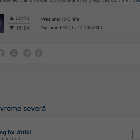
▲
00:26
Presiune:
1010 hPa
Fus orar:
EEST (UTC +03:00h)
▼
15:54
e vreme severă
g for Attiki
o moderată