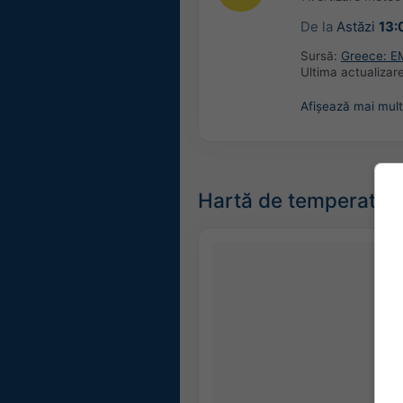
De la
Astăzi
13:
Sursă:
Greece: Ε
Ultima actualizar
Afișează mai mult
Hartă de temperatur