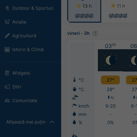
13 h
11 h
Outdoor & Sporturi
Aviație
vineri
-
3h
Agricultură
03
00
06
Istoric & Climă
Widgets
°C
27°
27
Știri
°C
28°
27
N
Comunitate
km/h
6-20
6-
mm
-
-
Afișează mai puțin
%
0%
0