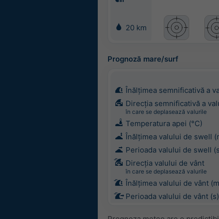
20 km
Prognoză mare/surf
Înălțimea semnificativă a va
Direcția semnificativă a val
în care se deplasează valurile
Temperatura apei (°C)
Înălțimea valului de swell (
Perioada valului de swell (
Direcția valului de vânt
în care se deplasează valurile
Înălțimea valului de vânt (m
Perioada valului de vânt (s)
Prognoza meteo are o predictibil