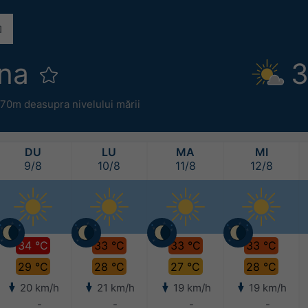
ena
3
70m deasupra nivelului mării
DU
LU
MA
MI
9/8
10/8
11/8
12/8
34 °C
33 °C
33 °C
33 °C
29 °C
28 °C
27 °C
28 °C
20 km/h
21 km/h
19 km/h
19 km/h
-
-
-
-