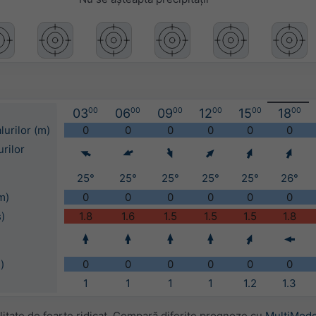
03
00
06
00
09
00
12
00
15
00
18
00
lurilor (m)
0
0
0
0
0
0
urilor
25°
25°
25°
25°
25°
26°
m)
0
0
0
0
0
0
s)
1.8
1.6
1.5
1.5
1.5
1.8
)
0
0
0
0
0
0
1
1
1
1
1.2
1.3
itate de foarte ridicat. Compară diferite prognoze cu
MultiMode