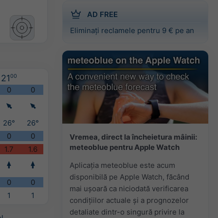
AD FREE
Eliminați reclamele pentru 9 € pe an
21
00
0
0
26°
26°
0
0
Vremea, direct la încheietura mâinii:
meteoblue pentru Apple Watch
1.7
1.6
Aplicația meteoblue este acum
disponibilă pe Apple Watch, făcând
0
0
mai ușoară ca niciodată verificarea
1
1
condițiilor actuale și a prognozelor
detaliate dintr-o singură privire la
l
.