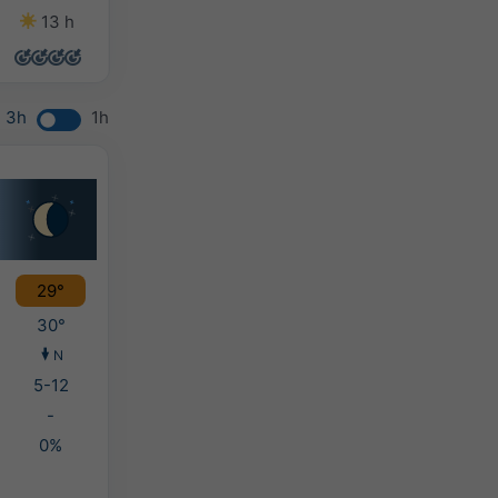
13 h
13 h
13 h
13 h
3h
1h
29°
30°
N
5-12
-
0%