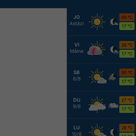
JO
30 °C
Astăzi
17 °C
VI
29 °C
Mâine
17 °C
SB
30 °C
8/8
17 °C
DU
27 °C
9/8
17 °C
LU
28 °C
10/8