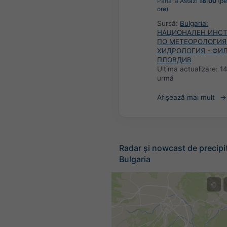
Până la
Astăzi
18:00
(pe
ore)
Sursă:
Bulgaria:
НАЦИОНАЛЕН ИНС
ПО МЕТЕОРОЛОГИЯ
ХИДРОЛОГИЯ - ФИ
ПЛОВДИВ
Ultima actualizare:
14
urmă
Afișează mai mult
Radar și nowcast de precipit
Bulgaria
©