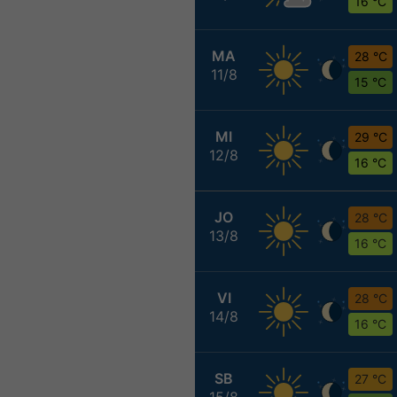
16 °C
MA
28 °C
11/8
15 °C
MI
29 °C
12/8
16 °C
JO
28 °C
13/8
16 °C
VI
28 °C
14/8
16 °C
SB
27 °C
15/8