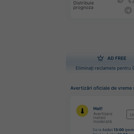
Distribuie
prognoza
AD FREE
Eliminați reclamele pentru 
Avertizări oficiale de vreme
Hot!
Avertizare
U
meteo
moderată
De la
Astăzi
13:00
(pest