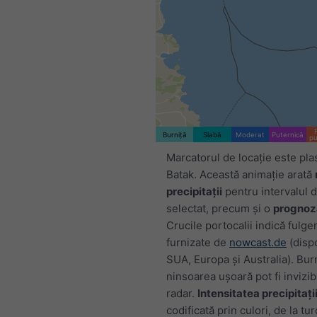
Burniță
Slabă
Moderat
Puternică
pu
Marcatorul de locație este pla
Batak. Această animație arată
precipitații
pentru intervalul 
selectat, precum și o
prognoz
Crucile portocalii indică fulge
furnizate de
nowcast.de
(dispo
SUA, Europa și Australia). Bur
ninsoarea ușoară pot fi invizib
radar.
Intensitatea precipitații
codificată prin culori, de la tu