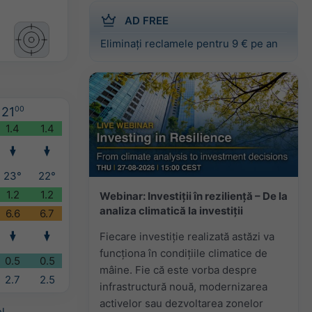
AD FREE
Eliminați reclamele pentru 9 € pe an
21
00
1.4
1.4
23°
22°
1.2
1.2
Webinar: Investiții în reziliență – De la
analiza climatică la investiții
6.6
6.7
Fiecare investiție realizată astăzi va
funcționa în condițiile climatice de
0.5
0.5
mâine. Fie că este vorba despre
2.7
2.5
infrastructură nouă, modernizarea
activelor sau dezvoltarea zonelor
l
.