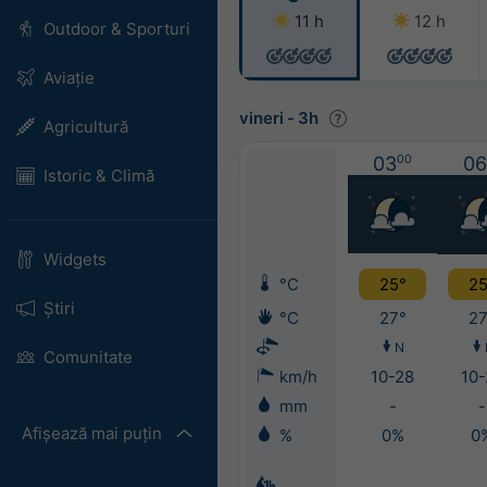
11 h
12 h
Outdoor & Sporturi
Aviație
vineri
-
3h
Agricultură
03
00
06
Istoric & Climă
Widgets
°C
25°
25
Știri
°C
27°
27
N
Comunitate
km/h
10-28
10-
mm
-
-
Afișează mai puțin
%
0%
0