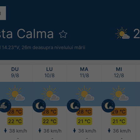
sta Calma
2
N 14.23°V,
26m deasupra nivelului mării
DU
LU
MA
MI
9/8
10/8
11/8
12/8
28 °C
28 °C
28 °C
29 °C
22 °C
22 °C
21 °C
21 °C
38 km/h
36 km/h
36 km/h
36 km/h
-
-
-
-