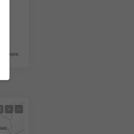
ce simple:
Satelit
+
−
Fără radar
Cu radar
Temperatura măsurată