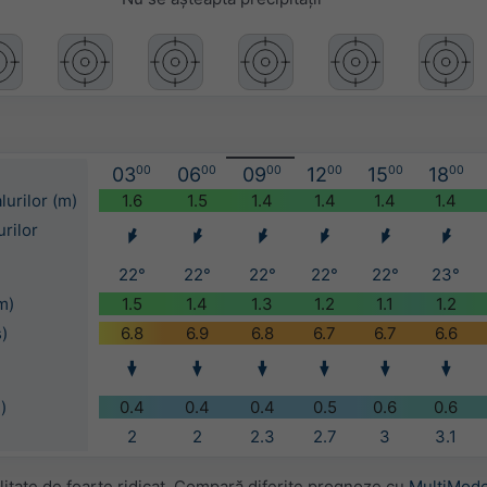
03
00
06
00
09
00
12
00
15
00
18
00
lurilor (m)
1.6
1.5
1.4
1.4
1.4
1.4
urilor
22°
22°
22°
22°
22°
23°
m)
1.5
1.4
1.3
1.2
1.1
1.2
s)
6.8
6.9
6.8
6.7
6.7
6.6
)
0.4
0.4
0.4
0.5
0.6
0.6
2
2
2.3
2.7
3
3.1
itate de foarte ridicat. Compară diferite prognoze cu
MultiMode