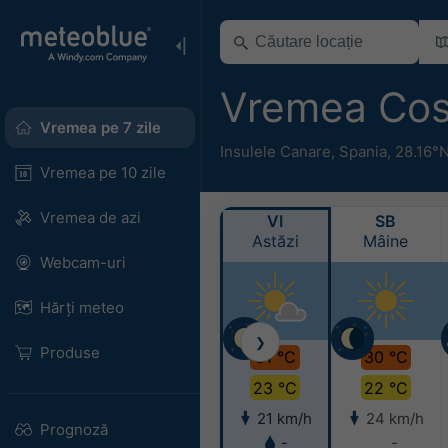
Vremea Co
Vremea pe 7 zile
Insulele Canare
,
Spania
,
28.16°
Vremea pe 10 zile
Vremea de azi
VI
SB
Astăzi
Mâine
Webcam-uri
Hărți meteo
❯
Produse
31 °C
30 °C
23 °C
22 °C
21 km/h
24 km/h
Prognoză
-
-