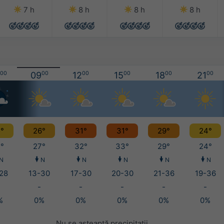
7 h
8 h
8 h
8 h
00
09
00
12
00
15
00
18
00
21
00
°
26°
31°
31°
29°
24°
°
27°
32°
33°
29°
24°
N
N
N
N
N
N
28
13-30
17-30
20-30
21-36
19-36
-
-
-
-
-
%
0%
0%
0%
0%
0%
Nu se așteaptă precipitații