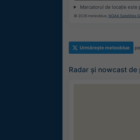
Marcatorul de locație este 
© 2026 meteoblue,
NOAA Satellites 
Urmărește meteoblue
pe
Radar și nowcast de p