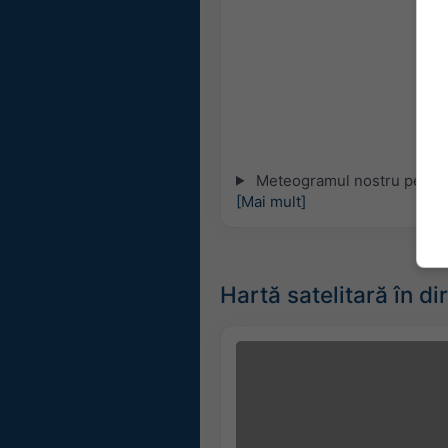
Meteogramul nostru pe 5 zil
[Mai mult]
Hartă satelitară în di