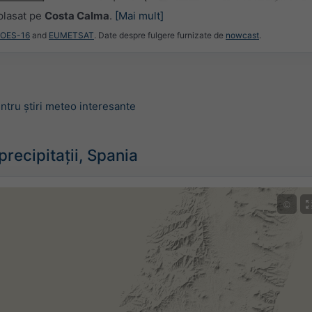
plasat pe
Costa Calma
.
[Mai mult]
GOES-16
and
EUMETSAT
. Date despre fulgere furnizate de
nowcast
.
ntru știri meteo interesante
recipitații, Spania
©