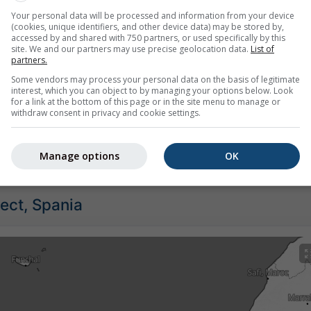
Your personal data will be processed and information from your device
(cookies, unique identifiers, and other device data) may be stored by,
accessed by and shared with 750 partners, or used specifically by this
site. We and our partners may use precise geolocation data.
List of
partners.
Some vendors may process your personal data on the basis of legitimate
interest, which you can object to by managing your options below. Look
for a link at the bottom of this page or in the site menu to manage or
withdraw consent in privacy and cookie settings.
e pentru Costa Calma oferă toate informațiile meteo în 3 grafi
Manage options
OK
rect, Spania