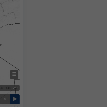
Precipitații măsurate
Screenshot
©
2h
18h
24h