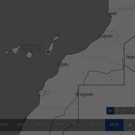
3h
6h
9h
1
05:00
05:15
05:30
05:45
06:00
06:15
06:30