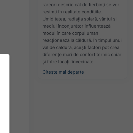
rareori descrie cât de fierbinți se vor
resimți în realitate condițiile.
Umiditatea, radiația solară, vântul și
mediul înconjurător influențează
modul în care corpul uman
reacționează la căldură. În timpul unui
val de căldură, acești factori pot crea
diferențe mari de confort termic chiar
și între locații învecinate.
Citește mai departe