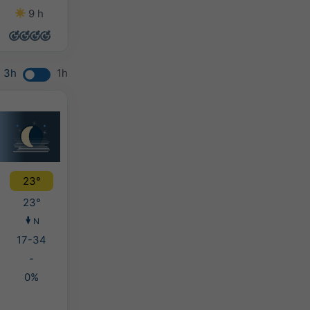
9 h
13 h
13 h
13 h
3h
1h
23°
23°
N
17-34
-
0%