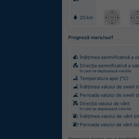
20 km
Prognoză mare/surf
Înălțimea semnificativă a va
Direcția semnificativă a val
în care se deplasează valurile
Temperatura apei (°C)
Înălțimea valului de swell (
Perioada valului de swell (
Direcția valului de vânt
în care se deplasează valurile
Înălțimea valului de vânt (m
Perioada valului de vânt (s)
Prognoza meteo are o predictibil