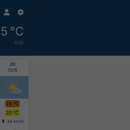
5 °C
6:00
JO
VI
SB
DU
13/8
14/8
15/8
16/8
28 °C
30 °C
30 °C
29 °C
20 °C
22 °C
23 °C
22 °C
34 km/h
28 km/h
28 km/h
27 km/h
-
-
-
-