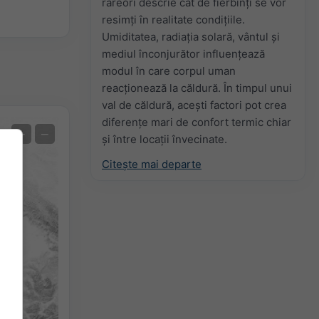
rareori descrie cât de fierbinți se vor
resimți în realitate condițiile.
Umiditatea, radiația solară, vântul și
mediul înconjurător influențează
modul în care corpul uman
reacționează la căldură. În timpul unui
val de căldură, acești factori pot crea
diferențe mari de confort termic chiar
Prognoză extremă
+
−
și între locații învecinate.
Temperatura OBS
Citește mai departe
Auto (NEMSGLOBAL Global)
Screenshot
©