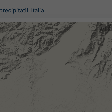
ecipitații, Italia
©