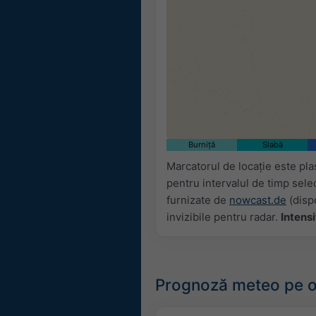
Burniță
Slabă
Marcatorul de locație este pl
pentru intervalul de timp sele
furnizate de
nowcast.de
(dispo
invizibile pentru radar.
Intensi
Prognoză meteo pe o