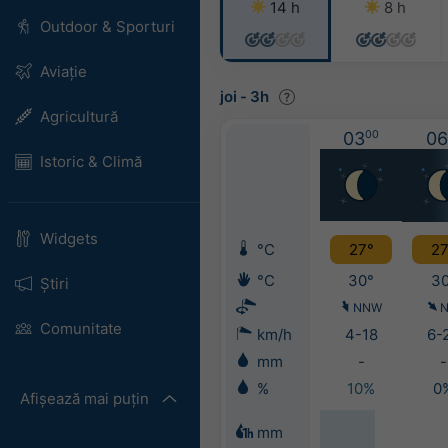
14 h
8 h
Outdoor & Sporturi
Aviație
joi
-
3h
Agricultură
03
00
06
Istoric & Climă
Widgets
°C
27°
27
°C
30°
30
Știri
NNW
Comunitate
km/h
4-18
6-
mm
-
-
%
10%
0
Afișează mai puțin
mm