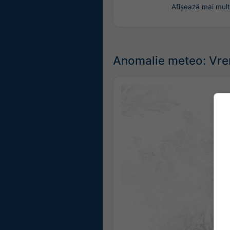
Afișează mai mult
Anomalie meteo: Vrem