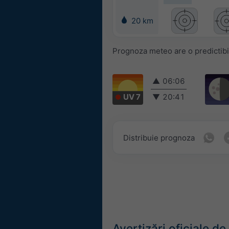
20 km
Prognoza meteo are o predictibi
▲
06:06
UV 7
▼
20:41
Distribuie prognoza
Avertizări oficiale d