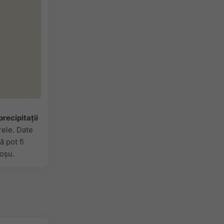
precipitații
rele. Date
 pot fi
roșu.