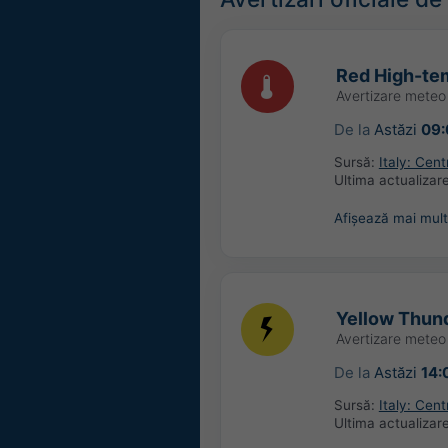
Red High-tem
Avertizare meteo
De la
Astăzi
09:
Sursă:
Italy: Cen
Ultima actualizar
Afișează mai mult
Yellow Thund
Avertizare mete
De la
Astăzi
14:
Sursă:
Italy: Cen
Ultima actualizar