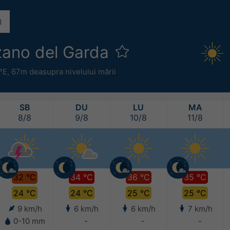
ano del Garda
°E,
67m deasupra nivelului mării
SB
DU
LU
MA
8/8
9/8
10/8
11/8
32 °C
34 °C
36 °C
35 °C
24 °C
24 °C
25 °C
25 °C
9 km/h
6 km/h
6 km/h
7 km/h
0-10 mm
-
-
-