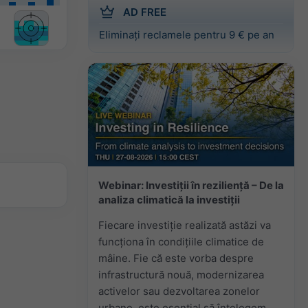
AD FREE
Eliminați reclamele pentru 9 € pe an
Webinar: Investiții în reziliență – De la
analiza climatică la investiții
Fiecare investiție realizată astăzi va
funcționa în condițiile climatice de
mâine. Fie că este vorba despre
infrastructură nouă, modernizarea
activelor sau dezvoltarea zonelor
urbane, este esențial să înțelegem