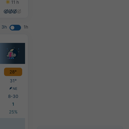
11 h
14 h
14 h
14 h
3h
1h
28°
31°
NE
8-30
1
25%