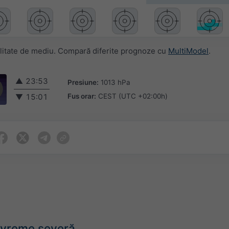
litate de mediu. Compară diferite prognoze cu
MultiModel
.
▲
23:53
Presiune:
1013 hPa
Fus orar:
CEST (UTC +02:00h)
▼
15:01
e vreme severă