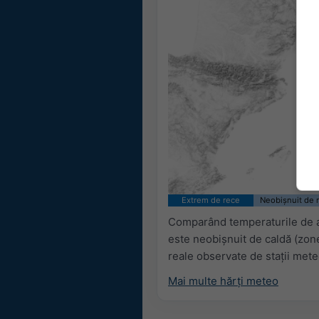
Extrem de rece
Neobișnuit de 
Comparând temperaturile de as
este neobișnuit de caldă (zone
reale observate de stații mete
Mai multe hărți meteo