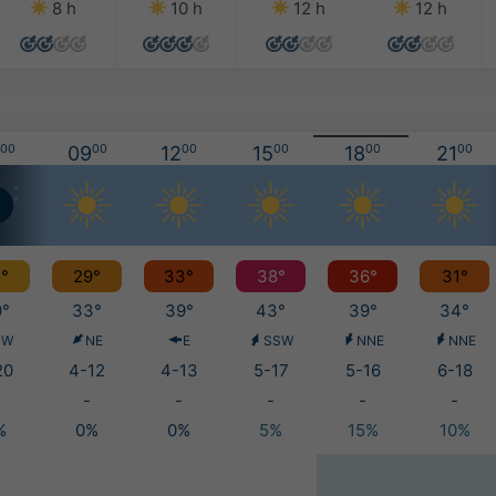
8 h
10 h
12 h
12 h
00
09
00
12
00
15
00
18
00
21
00
°
29°
33°
38°
36°
31°
°
33°
39°
43°
39°
34°
NW
NE
E
SSW
NNE
NNE
20
4-12
4-13
5-17
5-16
6-18
-
-
-
-
-
%
0%
0%
5%
15%
10%