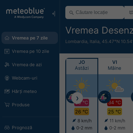
Vremea Desenz
Vremea pe 7 zile
Lombardia
,
Italia
,
45.47°N 10.54
Vremea pe 10 zile
JO
VI
Vremea de azi
Astăzi
Mâine
Webcam-uri
Hărți meteo
❯
38 °C
34 °C
Produse
26 °C
25 °C
8 km/h
11 km/h
Prognoză
0-2 mm
0-2 mm