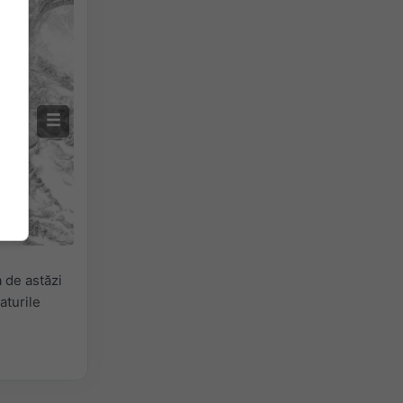
 de astăzi
aturile