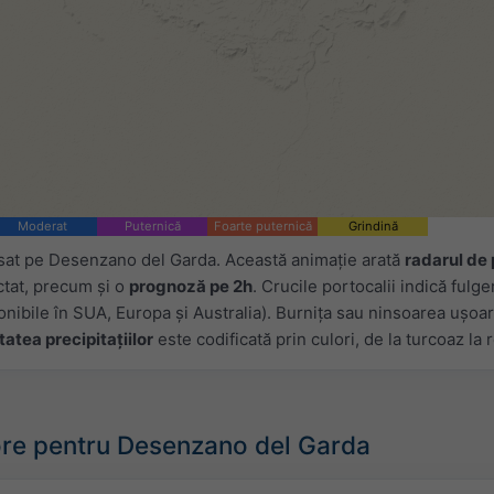
Moderat
Puternică
Foarte puternică
Grindină
asat pe Desenzano del Garda. Această animație arată
radarul de 
ctat, precum și o
prognoză pe 2h
. Crucile portocalii indică fulge
nibile în SUA, Europa și Australia). Burnița sau ninsoarea ușoară
tatea precipitațiilor
este codificată prin culori, de la turcoaz la 
re pentru Desenzano del Garda