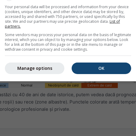
Your personal data will be processed and information from your device
(cookies, unique identifiers, and other device data) may be stored by,
accessed by and shared with 750 partners, or used specifically by this
site. We and our partners may use precise geolocation data.
List of
partners.
Some vendors may process your personal data on the basis of legitimate
interest, which you can object to by managing your options below. Look
for a link at the bottom of this page or in the site menu to manage or
withdraw consent in privacy and cookie settings.
Manage options
OK
rece
Normal
Neobișnuit de cald
Extrem de cald
tăzi cu 40 de ani de date istorice, putem vedea dacă prognoza
 roșii) sau rece (zone albastre). Punctele colorate arată temper
orologice profesionale și private.