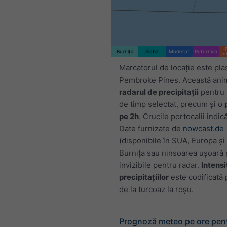
Burniță
Slabă
Moderat
Puternică
pu
Marcatorul de locație este pla
Pembroke Pines. Această anim
radarul de precipitații
pentru 
de timp selectat, precum și o
pe 2h
. Crucile portocalii indic
Date furnizate de
nowcast.de
(disponibile în SUA, Europa și 
Burnița sau ninsoarea ușoară p
invizibile pentru radar.
Intens
precipitațiilor
este codificată p
de la turcoaz la roșu.
Prognoză meteo pe ore pen