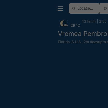
13 km/h
2:55
29 °C
Vremea Pembrok
Florida
,
S.U.A.
,
2m deasupra n