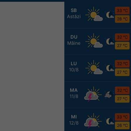
SB
33 °C
Astăzi
28 °C
DU
32 °C
Mâine
27 °C
LU
32 °C
10/8
27 °C
MA
32 °C
11/8
27 °C
MI
33 °C
12/8
26 °C