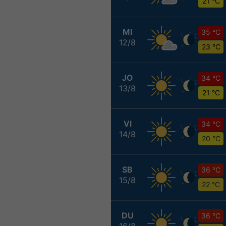
21 °C
MI
35 °C
12/8
23 °C
JO
34 °C
13/8
21 °C
VI
34 °C
14/8
20 °C
SB
36 °C
15/8
22 °C
DU
36 °C
16/8