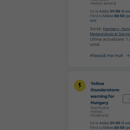
meteo severă
De la
Astăzi
01:00
(6 ore
Până la
Mâine
00:59
(pe
ore)
Sursă:
Hungary: Hun
Meteorological Servi
Ultima actualizare:
1 
urmă
Afișează mai mult
Yellow
thunderstorm
warning for
Hungary
Avertizare
meteo
moderată
De la
Astăzi
01:00
(6 ore
Până la
Mâine
00:59
(pe