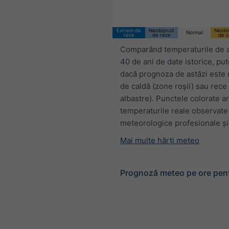
Extrem de
Neobișnuit
Neobi
Normal
rece
de rece
de c
Comparând temperaturile de a
40 de ani de date istorice, p
dacă prognoza de astăzi este 
de caldă (zone roșii) sau rece
albastre). Punctele colorate a
temperaturile reale observate 
meteorologice profesionale și 
Mai multe hărți meteo
Prognoză meteo pe ore pen