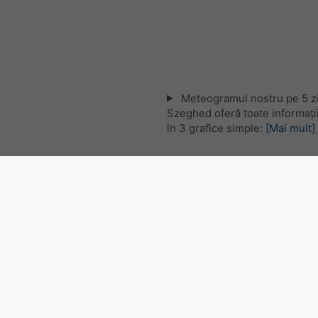
Meteogramul nostru pe 5 zi
Szeghed oferă toate informați
în 3 grafice simple:
[Mai mult]
Hartă satelitară în direct, U