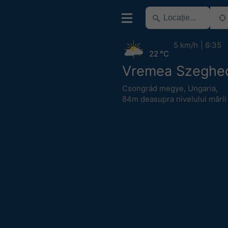
5 km/h
6:35
22 °C
Vremea Szeghe
Csongrád megye
,
Ungaria
,
84m deasupra nivelului mării