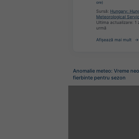
ore)
Sursă:
Hungary: Hun
Meteorological Servi
Ultima actualizare:
1 
urmă
Afișează mai mult
Anomalie meteo: Vreme neo
fierbinte pentru sezon