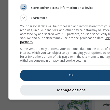
Store and/or access information on a device
Learn more
Your personal data will be processed and information from you
(cookies, unique identifiers, and other device data) may be store
accessed by and shared with 750 partners, or used specifically b
site. We and our partners may use precise geolocation data.
List
partners.
Nu partajăm adresa dvs. de email cu
Some vendors may process your personal data on the basis of l
conform
politicii noastre de confid
interest, which you can object to by managing your options belo
Prin utilizarea serviciilor meteoblu
for a link at the bottom of this page or in the site menu to manag
de acord cu
termenii și condițiile
no
withdraw consent in privacy and cookie settings.
Adresa dvs. de email va putea fi fol
pentru alte servicii meteoblue.
OK
Mai multe date meteo
Manage options
whe