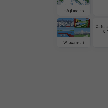
Hărți meteo
Calitat
& 
Webcam-uri