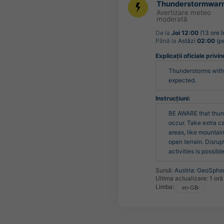
Thunderstormwar
Avertizare meteo
moderată
De la
Joi 12:00
(13 ore î
Până la
Astăzi
02:00
(pe
Explicații oficiale privin
Thunderstorms with 
expected.
Instrucțiuni:
BE AWARE that thun
occur. Take extra ca
areas, like mountain
open terrain. Disrupt
activities is possible
Sursă:
Austria: GeoSpher
Ultima actualizare:
1 oră
Limba: