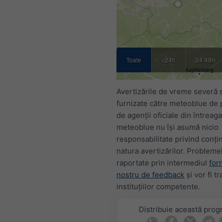
Toate
<24h
24-48h
Avertizările de vreme severă 
furnizate către meteoblue de 
de agenții oficiale din întreag
meteoblue nu își asumă nicio
responsabilitate privind conți
natura avertizărilor. Problemel
raportate prin intermediul
for
nostru de feedback
și vor fi t
instituțiilor competente.
Distribuie această pro