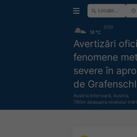
0:00
18 °C
Avertizări ofic
fenomene me
severe în apro
de Grafensch
Austria Inferioară
,
Austria
,
780m deasupra nivelului mări