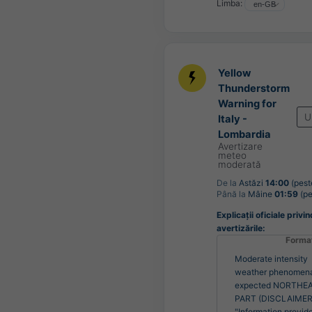
Limba:
Yellow
Thunderstorm
Warning for
U
Italy -
Lombardia
Avertizare
meteo
moderată
De la
Astăzi
14:00
(pest
Până la
Mâine
01:59
(pe
Explicații oficiale privin
avertizările:
Forma
Moderate intensity
weather phenomen
expected NORTHE
PART (DISCLAIMER
"Information provid