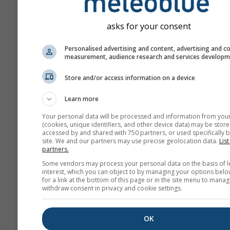
de agenții oficiale din întreag
meteoblue nu își asumă nicio
asks for your consent
responsabilitate privind conți
natura avertizărilor. Problemel
Personalised advertising and content, advertising and c
raportate prin intermediul
for
measurement, audience research and services develop
nostru de feedback
și vor fi t
Store and/or access information on a device
instituțiilor competente.
Learn more
Distribuie această pro
Your personal data will be processed and information from you
(cookies, unique identifiers, and other device data) may be store
accessed by and shared with 750 partners, or used specifically b
site. We and our partners may use precise geolocation data.
List
partners.
Some vendors may process your personal data on the basis of l
interest, which you can object to by managing your options belo
meteoMail - Warnin
for a link at the bottom of this page or in the site menu to manag
withdraw consent in privacy and cookie settings.
pentru Campione
Primește gratuit avertizări me
e-mail.
OK
meteoMail este gratuit și te po