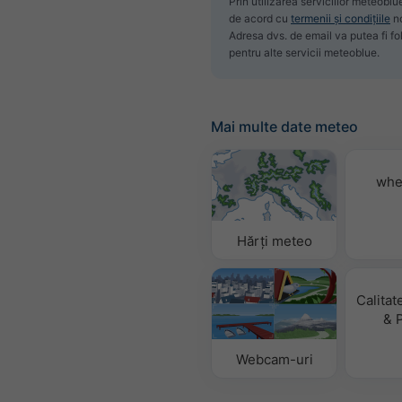
Prin utilizarea serviciilor meteoblu
de acord cu
termenii și condițiile
no
Adresa dvs. de email va putea fi fol
pentru alte servicii meteoblue.
Mai multe date meteo
whe
Hărți meteo
Calitat
& 
Webcam-uri