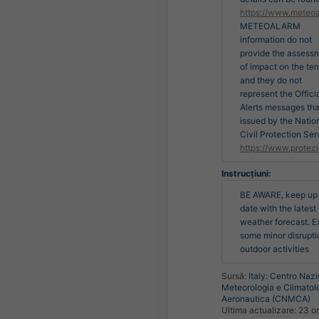
https://www.meteoa
METEOALARM
information do not
provide the assess
of impact on the terr
and they do not
represent the Offici
Alerts messages tha
issued by the Natio
Civil Protection Ser
https://www.protezi
Instrucțiuni:
BE AWARE, keep up 
date with the latest 
weather forecast. E
some minor disruptio
outdoor activities
Sursă:
Italy: Centro Nazi
Meteorologia e Climatol
Aeronautica (CNMCA)
Ultima actualizare:
23 or