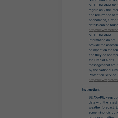
METEOALARM for It
regard only the inte
and recurrence of t
phenomena, further
details can be found
https://www.meteoa
METEOALARM
information do not
provide the assess
of impact on the terr
and they do not rep
the Official Alerts
messages that are 
by the National Civi
Protection Service
https://www.protezi
Instrucțiuni:
BE AWARE, keep up 
date with the latest 
weather forecast. E
some minor disruptio
outdoor activities