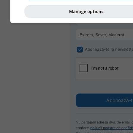
dezabona oricând.
Manage options
Abonează-te la newslett
Nu partajăm adresa dvs. de email cu
conform
politicii noastre de confid