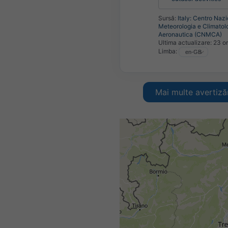
Sursă:
Italy: Centro Nazi
Meteorologia e Climatol
Aeronautica (CNMCA)
Ultima actualizare:
23 or
Limba:
Mai multe avertizăr