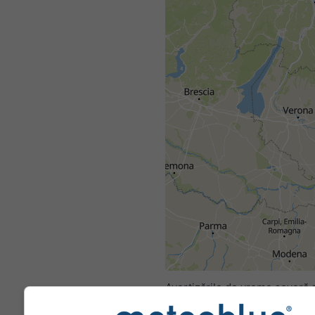
Toate
<24h
24-48h
Avertizările de vreme severă 
furnizate către meteoblue de 