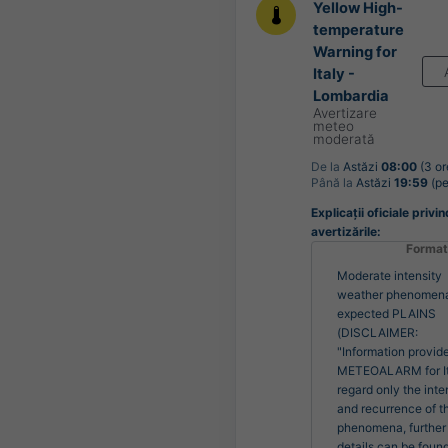
Yellow High-
temperature
Warning for
Italy -
Lombardia
Avertizare
meteo
moderată
De la
Astăzi
08:00
(3 or
Până la
Astăzi
19:59
(pe
Explicații oficiale privin
avertizările:
Format
Moderate intensity
weather phenomen
expected PLAINS
(DISCLAIMER:
"Information provid
METEOALARM for It
regard only the inte
and recurrence of t
phenomena, further
details can be found