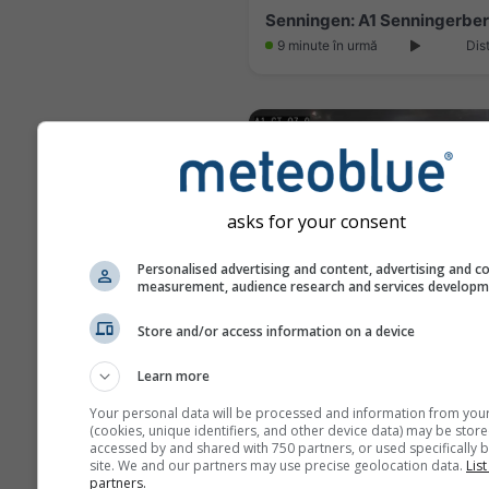
9 minute în urmă
Dis
asks for your consent
Personalised advertising and content, advertising and c
measurement, audience research and services develop
Store and/or access information on a device
Learn more
Luxemburg: A1 Irrgarten
11 minute în urmă
Dis
Your personal data will be processed and information from you
(cookies, unique identifiers, and other device data) may be store
accessed by and shared with 750 partners, or used specifically b
site. We and our partners may use precise geolocation data.
List
partners.