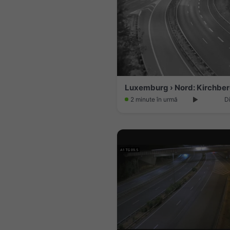
2 minute în urmă
D