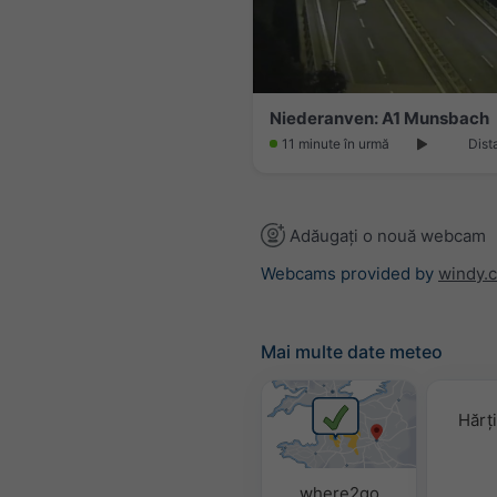
Niederanven: A1 Munsbach
11 minute în urmă
Dist
Adăugați o nouă webcam
Webcams provided by
windy.
Mai multe date meteo
Hărț
where2go