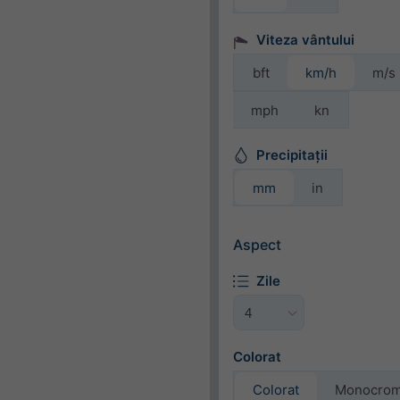
Viteza vântului
bft
km/h
m/s
mph
kn
Precipitații
mm
in
Aspect
Zile
Colorat
Colorat
Monocro