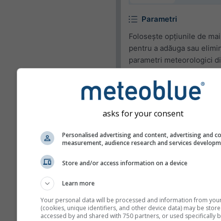
Parametri
Folosește opțiunile de mai
pentru a adăuga sau elimi
parametri meteorologici d
widget.
Pictogramă
Temperatură (max.)
asks for your consent
Temperatură (min.)
Personalised advertising and content, advertising and c
measurement, audience research and services develop
Viteza vântului
Rafală de vânt
Store and/or access information on a device
Direcția vântului
Learn more
UV Index
Your personal data will be processed and information from you
(cookies, unique identifiers, and other device data) may be store
Umiditate relativă
accessed by and shared with 750 partners, or used specifically b