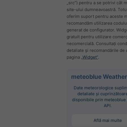
„src”) pentru a se potrivi cât 
site-ului dumneavoastră. Totu
oferim suport pentru aceste mo
recomandăm utilizarea codul
generat de configurator. Widg
gratuit pentru utilizare comerc
necomercială. Consultați condi
detaliate și recomandările de u
pagina
„Widget”
.
meteoblue Weather
Date meteorologice suplim
detaliate și cuprinzătoar
disponibile prin meteoblue
API.
Află mai multe