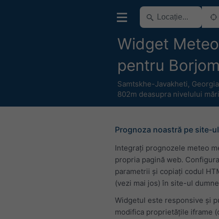
Widget Meteo 
pentru Borjom
Samtskhe-Javakheti
,
Georgia
802m deasupra nivelului mări
Prognoza noastră pe site-ul
Integrați prognozele meteo m
propria pagină web. Configura
parametrii și copiați codul H
(vezi mai jos) în site-ul dumn
Widgetul este responsive și p
modifica proprietățile iframe 