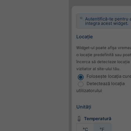
Autentifică-te pentru 
integra acest widget.
Locație
Widget-ul poate afișa vreme
o locație predefinită sau poa
încerca să detecteze locația 
vizitator al site-ului tău.
Folosește locația cur
Detectează locația
utilizatorului
Unități
Temperatură
°C
°F