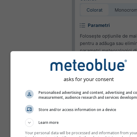
Colorat
Monocro
Parametri
Folosește opțiunile de mai
pentru a adăuga sau elimi
parametri meteorologici d
widget.
Pictogramă
asks for your consent
Temperatură (max.)
Personalised advertising and content, advertising and c
Temperatură (min.)
measurement, audience research and services develop
Viteza vântului
Store and/or access information on a device
Rafală de vânt
Learn more
Direcția vântului
Your personal data will be processed and information from you
UV Index