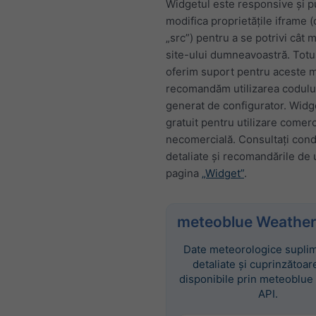
Widgetul este responsive și p
modifica proprietățile iframe 
„src”) pentru a se potrivi cât 
site-ului dumneavoastră. Totu
oferim suport pentru aceste mo
recomandăm utilizarea codul
generat de configurator. Widg
gratuit pentru utilizare comerc
necomercială. Consultați condi
detaliate și recomandările de u
pagina
„Widget”
.
meteoblue Weather
Date meteorologice suplim
detaliate și cuprinzătoar
disponibile prin meteoblue
API.