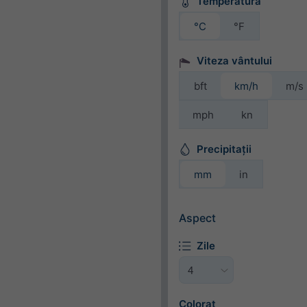
Temperatură
°C
°F
Viteza vântului
bft
km/h
m/s
mph
kn
Precipitații
mm
in
Aspect
Zile
Colorat