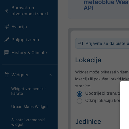
meteoblue Wea
API
Boravak na
otvorenom i sport
Aviacija
Poljoprivreda
Prijavite se da biste 
History & Climate
Lokacija
Widget može prikazati vrijem
Widgets
lokaciju ili pokušati otkriti l
stranice.
Widget vremenskih
Upotrijebi trenutačnu
karata
Otkrij lokaciju korisni
Urban Maps Widget
3-satni vremenski
Jedinice
widget