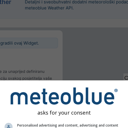
ther
Detaljni i sveobuhvatni dodatni meteorološki poda
meteoblue Weather API.
ugradili ovaj Widget.
e za unaprijed definiranu
okaciju svakog posjetitelja vaše
 lokaciju
ka
asks for your consent
Personalised advertising and content, advertising and content