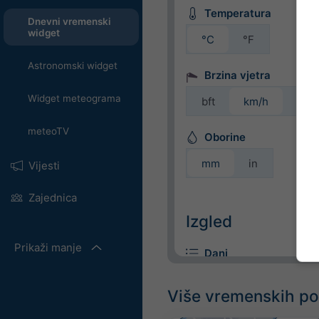
Temperatura
Dnevni vremenski
widget
°C
°F
Astronomski widget
Brzina vjetra
Widget meteograma
bft
km/h
m/s
meteoTV
Oborine
mm
in
Vijesti
Zajednica
Izgled
Prikaži manje
Dani
Više vremenskih p
U boji