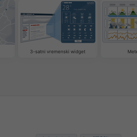
e za dodavanje ili uklanjanje
widgetu.
3-satni vremenski widget
Met