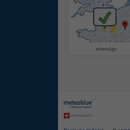
U boji
Jednobojno
Parametri
Upotrijebite sljedeće opcij
vremenskih parametara u 
where2go
Piktogram
Temperatura (maks.)
Temperatura (min.)
Brzina vjetra
Udari vjetra
Smjer vjetra
UV Index
Relativna vlažnost