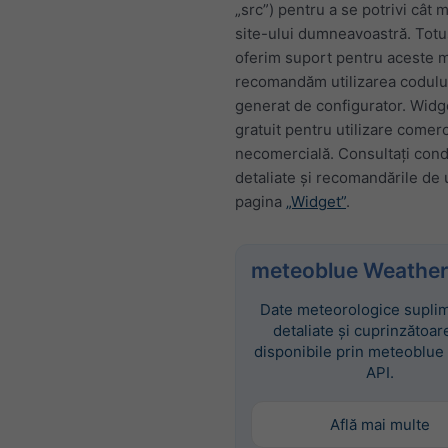
„src”) pentru a se potrivi cât 
site-ului dumneavoastră. Totu
oferim suport pentru aceste mo
recomandăm utilizarea codul
generat de configurator. Widg
gratuit pentru utilizare comerc
necomercială. Consultați condi
detaliate și recomandările de u
pagina
„Widget”
.
meteoblue Weather
Date meteorologice suplim
detaliate și cuprinzătoar
disponibile prin meteoblue
API.
Află mai multe