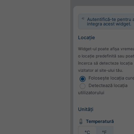
Autentifică-te pentru 
integra acest widget.
Locație
Widget-ul poate afișa vreme
o locație predefinită sau poa
încerca să detecteze locația 
vizitator al site-ului tău.
Folosește locația cur
Detectează locația
utilizatorului
Unități
Temperatură
°C
°F