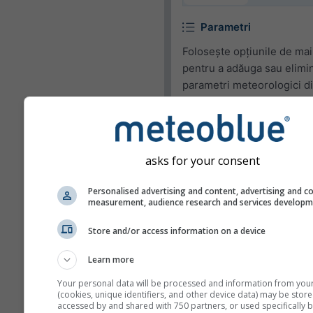
Parametri
Folosește opțiunile de mai
pentru a adăuga sau elimi
parametri meteorologici d
widget.
Pictogramă
Temperatură (max.)
asks for your consent
Temperatură (min.)
Personalised advertising and content, advertising and c
measurement, audience research and services develop
Viteza vântului
Rafală de vânt
Store and/or access information on a device
Direcția vântului
Learn more
UV Index
Your personal data will be processed and information from you
(cookies, unique identifiers, and other device data) may be store
Umiditate relativă
accessed by and shared with 750 partners, or used specifically b