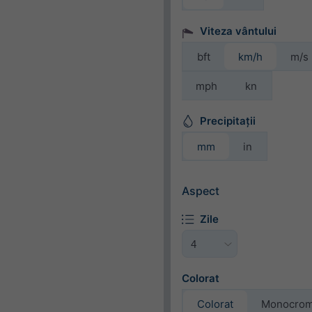
Viteza vântului
bft
km/h
m/s
mph
kn
Precipitații
mm
in
Aspect
Zile
Colorat
Colorat
Monocro