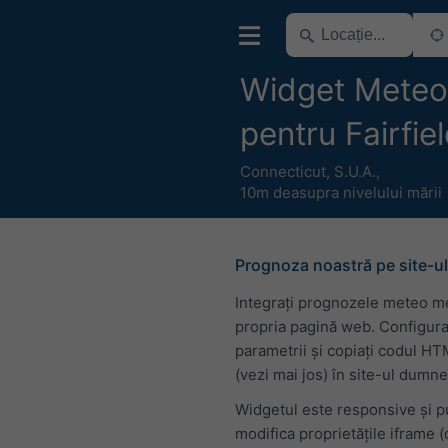
Widget Meteo 
pentru Fairfie
Connecticut
,
S.U.A.
,
10m deasupra nivelului mării
Prognoza noastră pe site-ul
Integrați prognozele meteo m
propria pagină web. Configura
parametrii și copiați codul H
(vezi mai jos) în site-ul dumn
Widgetul este responsive și p
modifica proprietățile iframe 