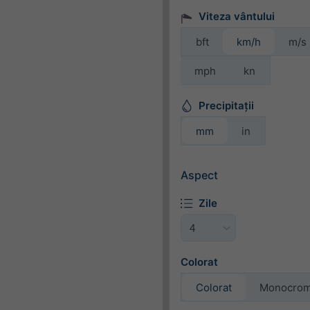
Viteza vântului
bft
km/h
m/s
mph
kn
Precipitații
mm
in
Aspect
Zile
Colorat
Colorat
Monocro