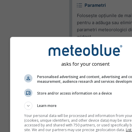
Parametri
Folosește opțiunile de mai
pentru a adăuga sau elimi
parametri meteorologici d
widget.
Pictogramă
Temperatură (max.)
asks for your consent
Temperatură (min.)
Personalised advertising and content, advertising and c
Viteza vântului
measurement, audience research and services develop
Rafală de vânt
Store and/or access information on a device
Direcția vântului
Learn more
UV Index
Your personal data will be processed and information from you
Umiditate relativă
(cookies, unique identifiers, and other device data) may be store
accessed by and shared with 750 partners, or used specifically b
site. We and our partners may use precise geolocation data.
List
Precipitații