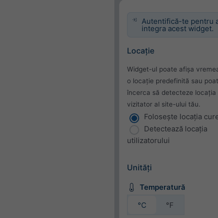
Autentifică-te pentru 
integra acest widget.
Locație
Widget-ul poate afișa vreme
o locație predefinită sau poa
încerca să detecteze locația 
vizitator al site-ului tău.
Folosește locația cur
Detectează locația
utilizatorului
Unități
Temperatură
°C
°F