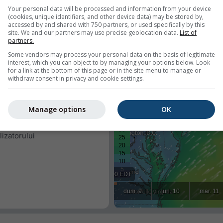
Your personal data will be processed and information from your device
(cookies, unique identifiers, and other device data) may be stored by,
accessed by and shared with 750 partners, or used specifically by this
site. We and our partners may use precise geolocation data.
List of
partners.
Some vendors may process your personal data on the basis of legitimate
interest, which you can object to by managing your options below. Look
for a link at the bottom of this page or in the site menu to manage or
withdraw consent in privacy and cookie settings.
 pentru o locație predefinită
 locația fiecărui vizitator al
Manage options
OK
entă
lizatorului