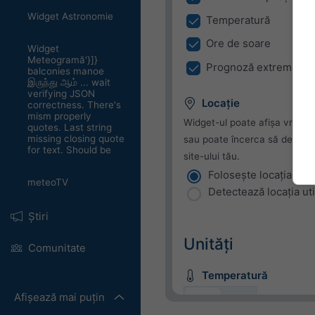
Widget Astronomie
Temperatură
Ore de soare
Widget
Meteogramă'}]}
Prognoză extremă
balconies manoe
இருந்து ஆம் ... wait
verifying JSON
Locație
correctness. There's
mism properly
Widget-ul poate afișa vremea
quotes. Last string
missing closing quote
sau poate încerca să detecteze
for text. Should be
site-ului tău.
Folosește locația cur
meteoTV
Detectează locația uti
Știri
Unități
Comunitate
Temperatură
Afișează mai puțin
C
F