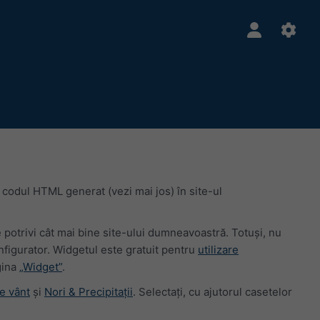
 codul HTML generat (vezi mai jos) în site-ul
e potrivi cât mai bine site-ului dumneavoastră. Totuși, nu
figurator. Widgetul este gratuit pentru
utilizare
gina
„Widget”
.
e vânt
și
Nori & Precipitații
. Selectați, cu ajutorul casetelor