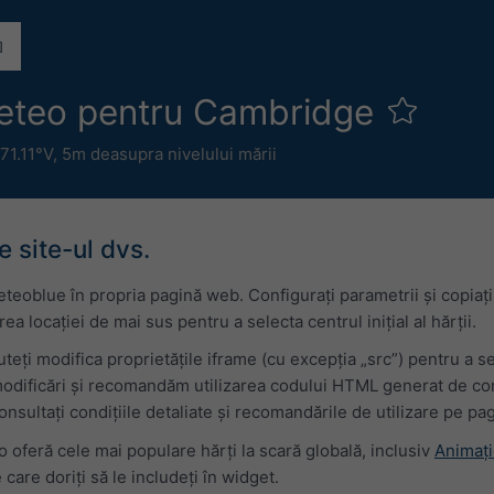
Meteo pentru Cambridge
71.11°V,
5m deasupra nivelului mării
 site-ul dvs.
eoblue în propria pagină web. Configurați parametrii și copiați
a locației de mai sus pentru a selecta centrul inițial al hărții.
teți modifica proprietățile iframe (cu excepția „src”) pentru a s
odificări și recomandăm utilizarea codului HTML generat de con
onsultați condițiile detaliate și recomandările de utilizare pe pa
 oferă cele mai populare hărți la scară globală, inclusiv
Animați
 care doriți să le includeți în widget.