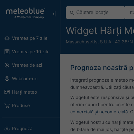
Widget Hărți 
Vremea pe 7 zile
Massachusetts
,
S.U.A.
,
42.38°N 
Vremea pe 10 zile
Vremea de azi
Prognoza noastră pe
Webcam-uri
Integrați prognozele meteo met
dumneavoastră. Utilizați căutare
Hărți meteo
Widgetul este responsive și pu
oferim suport pentru aceste m
Produse
comercială și necomercială
. C
Widgetul nostru cu hărți meteo
Prognoză
de bifare de mai jos, hărțile pe