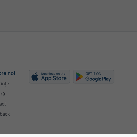
h
kn
bft
re noi
rințe
eră
act
back
tomat
anual (px)