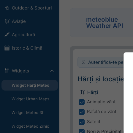
Outdoor & Sporturi
meteoblue
Aviație
Weather API
Agricultură
Istoric & Climă
Autentifică-te pentru
Widgets
Hărți și locație
Widget Hărți Meteo
Hărți
Widget Urban Maps
Animație vânt
Rafală de vânt
Widget Meteo 3h
Satelit
Widget Meteo Zilnic
Nori & Precipitații