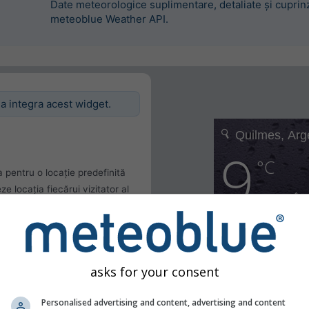
Date meteorologice suplimentare, detaliate și cuprinz
meteoblue Weather API.
 a integra acest widget.
 pentru o locație predefinită
 locația fiecărui vizitator al
entă
lizatorului
asks for your consent
Personalised advertising and content, advertising and content