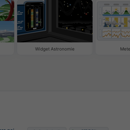
is
chis
Widget Astronomie
Met