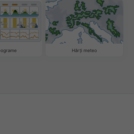
eograme
Hărți meteo