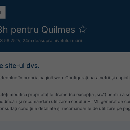
3h pentru Quilmes
S 58.25°V,
24m deasupra nivelului mării
 site-ul dvs.
eoblue în propria pagină web. Configurați parametrii și copiați
teți modifica proprietățile iframe (cu excepția „src”) pentru a s
odificări și recomandăm utilizarea codului HTML generat de confi
nsultați condițiile detaliate și recomandările de utilizare pe pa