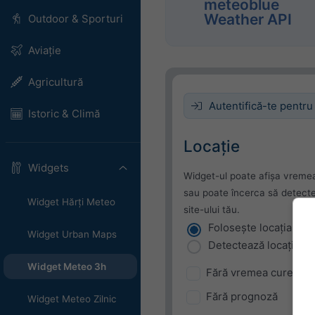
meteoblue
Weather API
Outdoor & Sporturi
Aviație
Agricultură
Autentifică-te pentru
Istoric & Climă
Locație
Widgets
Widget-ul poate afișa vremea
sau poate încerca să detecteze
Widget Hărți Meteo
site-ului tău.
Folosește locația cur
Widget Urban Maps
Detectează locația uti
Widget Meteo 3h
Fără vremea curentă
Fără prognoză
Widget Meteo Zilnic