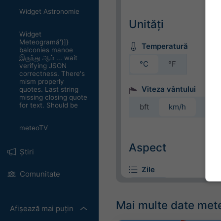
Widget Astronomie
Unități
Widget
Meteogramă'}]}
Temperatură
balconies manoe
இருந்து ஆம் ... wait
°C
°F
verifying JSON
correctness. There's
mism properly
Viteza vântului
quotes. Last string
missing closing quote
for text. Should be
bft
km/h
m/s
meteoTV
Aspect
Știri
Zile
Comunitate
Mai multe date met
Afișează mai puțin
Fundal