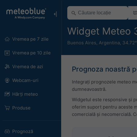
Widget Meteo 
Vremea pe 7 zile
Buenos Aires
,
Argentina
,
34.72°
Vremea pe 10 zile
Vremea de azi
Prognoza noastră pe
Webcam-uri
Integrați prognozele meteo met
dumneavoastră.
Hărți meteo
Widgetul este responsive și pu
oferim suport pentru aceste m
Produse
comercială și necomercială. Co
Prognoză