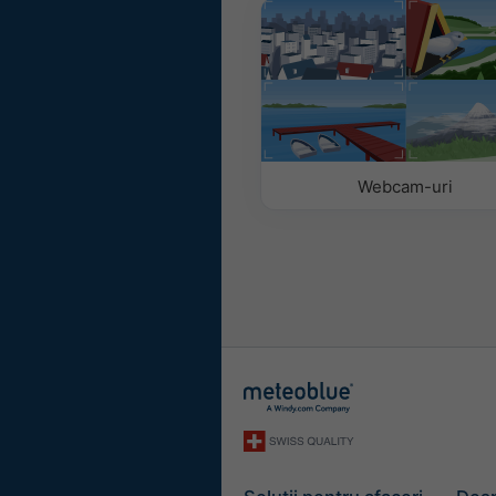
Cu imagine de fundal
Cu culoare de fundal
Fără fundal: text înch
Fără fundal: text des
Webcam-uri