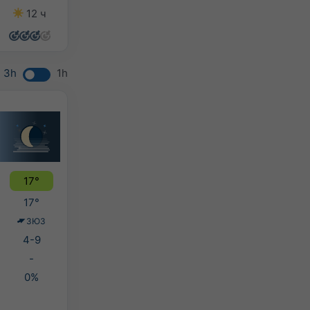
12 ч
13 ч
10 ч
10 ч
3h
1h
17°
17°
ЗЮЗ
4-9
-
0%