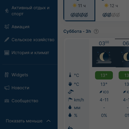
11 ч
12 ч
Активный отдых и
спорт
Авиация
Суббота
-
3h
Сельское хозяйство
03
00
06
История и климат
Widgets
°C
13°
13
°C
13°
13
Новости
ЮЗ
km/h
4-11
4-
Сообщество
мм
-
-
%
0%
0
Показать меньше