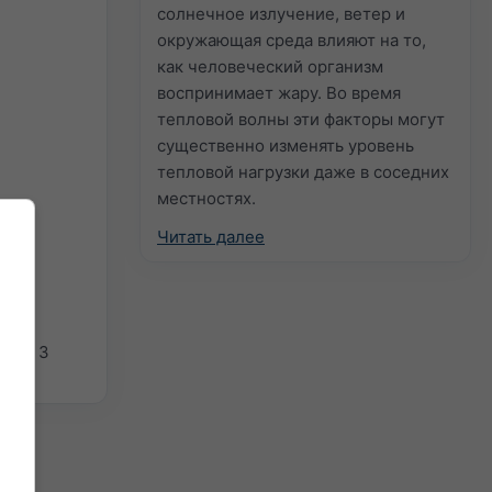
солнечное излучение, ветер и
окружающая среда влияют на то,
как человеческий организм
воспринимает жару. Во время
тепловой волны эти факторы могут
существенно изменять уровень
тепловой нагрузки даже в соседних
местностях.
Читать далее
де в 3