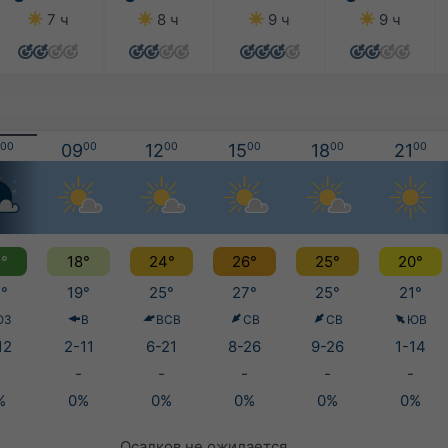
7 ч
8 ч
9 ч
9 ч
00
09
00
12
00
15
00
18
00
21
00
°
18°
24°
26°
25°
20°
°
19°
25°
27°
25°
21°
ЮЗ
В
ВСВ
СВ
СВ
ЮВ
12
2-11
6-21
8-26
9-26
1-14
-
-
-
-
-
%
0%
0%
0%
0%
0%
Осадков не ожидается