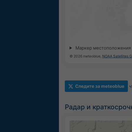
Маркер местоположения 
© 2026 meteoblue,
NOAA Satellites 
Следите за meteoblue
ч
Радар и краткосроч