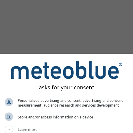
asks for your consent
мма для Walchensee предоставляет всю информацию о пого
Personalised advertising and content, advertising and content
measurement, audience research and services development
Store and/or access information on a device
карта, Германия
Learn more