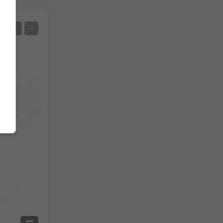
Спутник
+
−
Нет радара
С радаром
Измеренная температура
Измеренные осадки
Screenshot
©