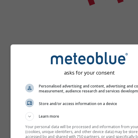
Помощь
asks for your consent
Personalised advertising and content, advertising and c
Больше погодных данных
measurement, audience research and services develop
Store and/or access information on a device
Ast
Se
Learn more
Your personal data will be processed and information from you
Метеограммы
(cookies, unique identifiers, and other device data) may be store
accessed by and shared with 750 partners, or used specifically b