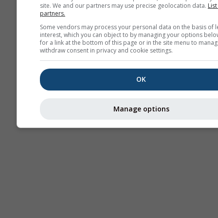
site. We and our partners may use precise geolocation data.
List
partners.
Stu
Sou
Some vendors may process your personal data on the basis of l
interest, which you can object to by managing your options belo
for a link at the bottom of this page or in the site menu to manag
AIR
withdraw consent in privacy and cookie settings.
OK
Manage options