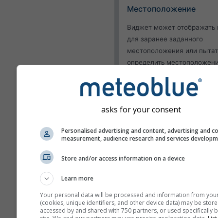
Местоположение
Виджет может отображать 
для заранее заданного
местоположения или пытат
определить местоположен
каждого посетителя вашего
Использовать теку
местоположение
asks for your consent
Определить
местоположение пользо
Personalised advertising and content, advertising and c
measurement, audience research and services develop
Внешний вид
Store and/or access information on a device
Функции
Learn more
Опустить температур
Your personal data will be processed and information from you
влажность
(cookies, unique identifiers, and other device data) may be store
accessed by and shared with 750 partners, or used specifically b