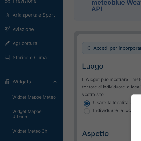
Previsione
meteoblue Wea
API
Aria aperta e Sport
Aviazione
Agricoltura
Accedi per incorpora
Storico e Clima
Luogo
Il Widget può mostrare il met
Widgets
tentare di individuare la local
vostro sito.
Widget Mappe Meteo
Usare la località attua
Individuare la località
Widget Mappe
Urbane
Widget Meteo 3h
Aspetto