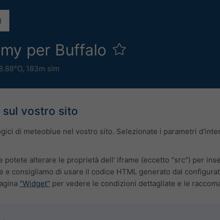
my per Buffalo
8.88°O,
183m slm
 sul vostro sito
logici di meteoblue nel vostro sito. Selezionate i parametri d'in
e potete alterare le proprietà dell' iframe (eccetto "src") per ins
 e consigliamo di usare il codice HTML generato dal configurato
pagina
"Widget"
per vedere le condizioni dettagliate e le raccom