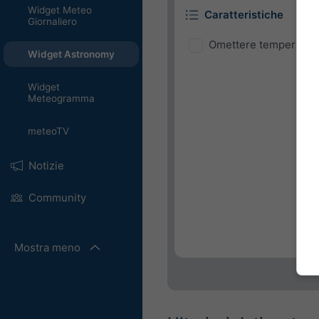
Widget Meteo
Caratteristiche
Giornaliero
Omettere temperatura
Widget Astronomy
Widget
Meteogramma
meteoTV
Notizie
Community
Mostra meno