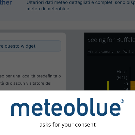
ther
Ulteriori dati meteo dettagliati e completi sono disp
meteo di meteoblue.
re questo widget.
eo per una località predefinita o
ità di ciascun visitatore del
le
 dell'utente
asks for your consent