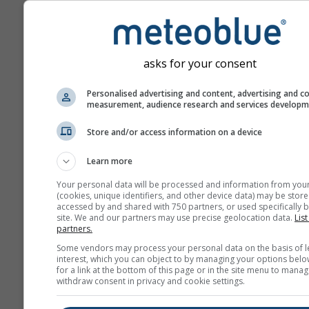
Таким образом, зелёные ме
влажнее, а коричневые — с
обычного.
asks for your consent
Personalised advertising and content, advertising and c
Изменение климата — Лук
measurement, audience research and services develop
Аномалия температуры и 
по месяцам
Store and/or access information on a device
Learn more
Месяц
Your personal data will be processed and information from you
Jan
Feb
Mar
A
(cookies, unique identifiers, and other device data) may be store
accessed by and shared with 750 partners, or used specifically b
site. We and our partners may use precise geolocation data.
May
Jun
Jul
List
Au
partners.
Sep
Oct
Nov
De
Some vendors may process your personal data on the basis of l
interest, which you can object to by managing your options belo
for a link at the bottom of this page or in the site menu to manag
withdraw consent in privacy and cookie settings.