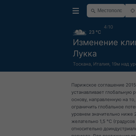
4:10
23 °C
Изменение кли
Лукка
Тоскана
,
Италия
,
19м над у
Парижское соглашение 2015
устанавливает глобальную 
основу, направленную на то,
ограничить глобальное пот
уровнем значительно ниже 2
желательно 1,5 °C (градусов
относительно доиндустриал
периода. Для достижения эт