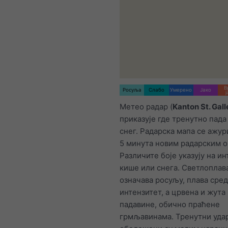
В
Росуља
Слабо
Умерено
Јако
ј
Метео радар (
Kanton St. Gall
приказује где тренутно пада
снег. Радарска мапа се ажур
5 минута новим радарским 
Различите боје указују на и
кише или снега. Светлоплава
означава росуљу, плава сре
интензитет, а црвена и жута
падавине, обично праћене
грмљавинама. Тренутни уда