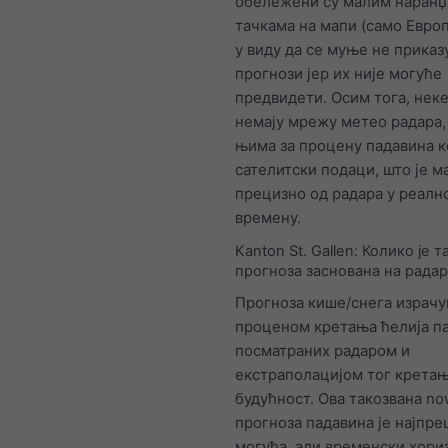
обележени су малим наран
тачкама на мапи (само Европ
у виду да се муње не приказу
прогнози јер их није могуће
предвидети. Осим тога, нек
немају мрежу метео радара, 
њима за процену падавина 
сателитски подаци, што је 
прецизно од радара у реалн
времену.
Kanton St. Gallen: Колико је т
прогноза заснована на радар
Прогноза кише/снега израчу
проценом кретања ћелија п
посматраних радаром и
екстраполацијом тог кретањ
будућност. Ова такозвана no
прогноза падавина је најпре
могућа, али временски хориз