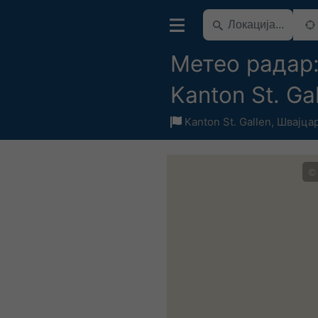
Метео радар
Kanton St. Ga
Kanton St. Gallen
,
Швајца
©