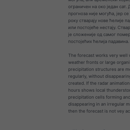
ограничен на око један сат.
прогноза није могућа, јер се
року стварају нове ћелије п
или постојеће нестају. Ства
је сложеније од самог поме
постојећих ћелија падавина.
The forecast works very well
weather fronts or large organ
precipitation structures are 
regularly, without disappearin
created. If the radar animation 
hours shows local thundersto
precipitation cells forming an
disappearing in an irregular 
then the forecast is not vey a