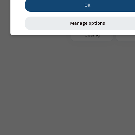
OK
Те
Manage options
Astronomy
Seeing