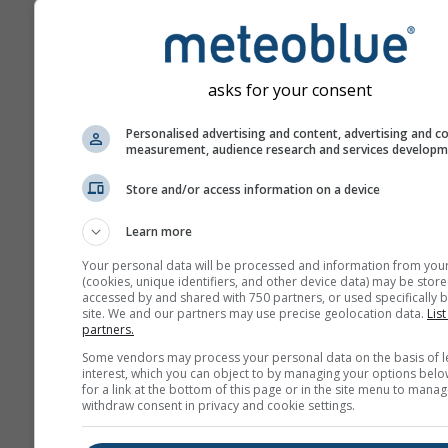
бројем дана прогнозе ун
Прогноза је креирана п
„ансамбл“ модела. Изра
се више пролаза модела
asks for your consent
различитим почетним
параметрима како би се
Personalised advertising and content, advertising and c
measurement, audience research and services develop
прецизније проценила
предвидивост прогнозе.
Store and/or access information on a device
Learn more
Још метеоролошких пода
Your personal data will be processed and information from you
(cookies, unique identifiers, and other device data) may be store
accessed by and shared with 750 partners, or used specifically b
site. We and our partners may use precise geolocation data.
List
Mult
partners.
Ens
Some vendors may process your personal data on the basis of l
interest, which you can object to by managing your options belo
Сезонска
for a link at the bottom of this page or in the site menu to manag
withdraw consent in privacy and cookie settings.
прогноза