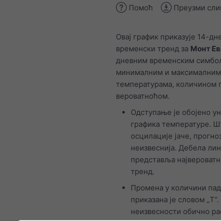
Помоћ
Преузми сли
Овај график приказује 14-дн
временски тренд за
Монт Ев
дневним временским симбо
минималним и максималним
температурама, количином 
вероватноћом.
Одступање је обојено у
графика температуре. Ш
осцилације јаче, прогноз
неизвеснија. Дебела лин
представља највероватн
тренд.
Промена у количини па
приказана је словом „T“.
неизвесности обично ра