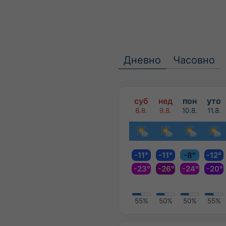
Дневно
Часовно
суб
нед
пон
уто
8.8.
9.8.
10.8.
11.8.
-11°
-11°
-8°
-12°
-23°
-26°
-24°
-20°
55%
50%
50%
55%