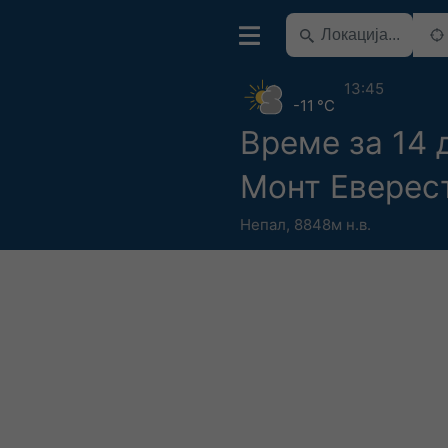
13:45
-11 °C
Време за 14 
Монт Еверес
Непал
,
8848м н.в.