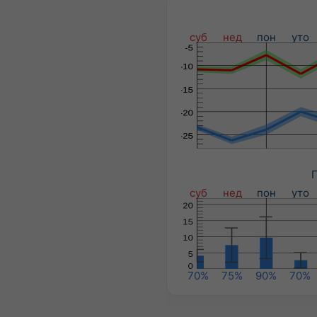
суб
нед
пон
уто
П
суб
нед
пон
уто
70%
75%
90%
70%