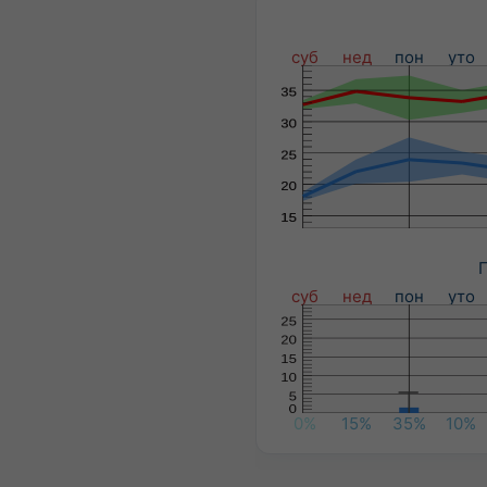
суб
нед
пон
уто
П
суб
нед
пон
уто
0%
15%
35%
10%