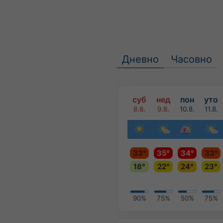
Дневно
Часовно
суб
нед
пон
уто
8.8.
9.8.
10.8.
11.8.
33°
35°
34°
33°
18°
22°
24°
23°
90%
75%
50%
75%