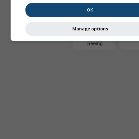
OK
Те
Manage options
Astronomy
Seeing