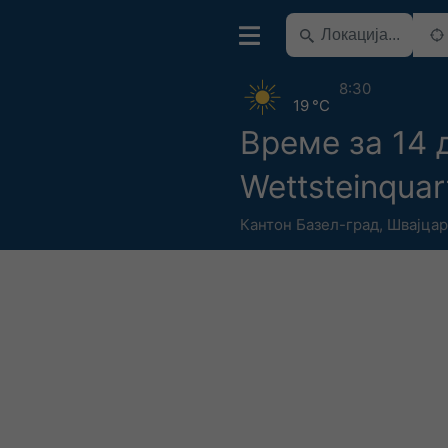
8:30
19 °C
Време за 14 
Wettsteinquar
Кантон Базел-град
,
Швајцар