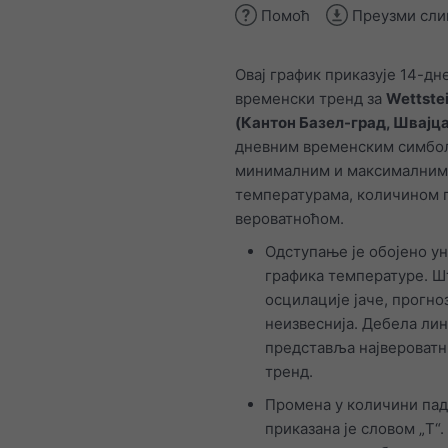
Помоћ
Преузми сли
Овај график приказује 14-дн
временски тренд за
Wettstei
(Кантон Базел-град, Швајц
дневним временским симбо
минималним и максималним
температурама, количином 
вероватноћом.
Одступање је обојено у
графика температуре. Ш
осцилације јаче, прогноз
неизвеснија. Дебела лин
представља највероватн
тренд.
Промена у количини па
приказана је словом „T“.