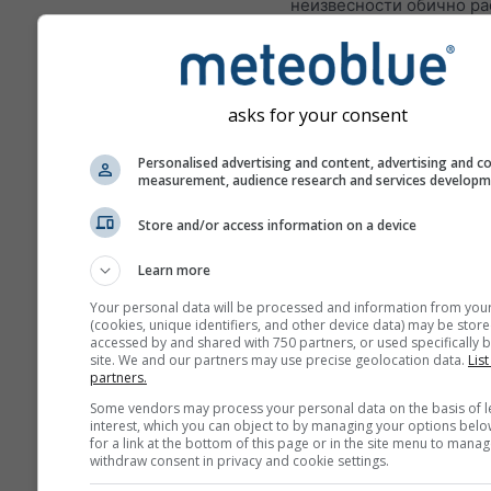
неизвесности обично ра
бројем дана прогнозе ун
Прогноза је креирана п
„ансамбл“ модела. Изра
asks for your consent
се више пролаза модела
различитим почетним
Personalised advertising and content, advertising and c
параметрима како би се
measurement, audience research and services develop
прецизније проценила
предвидивост прогнозе.
Store and/or access information on a device
Learn more
Your personal data will be processed and information from you
Још метеоролошких пода
(cookies, unique identifiers, and other device data) may be store
accessed by and shared with 750 partners, or used specifically b
site. We and our partners may use precise geolocation data.
List
partners.
Mult
Ens
Some vendors may process your personal data on the basis of l
interest, which you can object to by managing your options belo
for a link at the bottom of this page or in the site menu to manag
Сезонска
withdraw consent in privacy and cookie settings.
прогноза