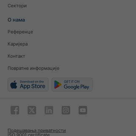
Сектори
О нама
Референце
Каријера
Контакт
Повратне информације
Подешавања приватности
ISO 9001 certificate