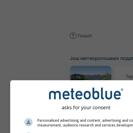
Помоћ
Још метеоролошких пода
Те
Meteogram
AGRO
asks for your consent
Personalised advertising and content, advertising and c
К
measurement, audience research and services develop
(моде