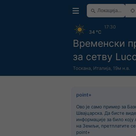
17:30
34 °C
Временски п
за сетву Luc
Тоскана
,
Италија
,
19м н.в.
point+
Ово је само пример за Баз
Швајцарска. Да бисте вид
информације за било коју 
на Земљи, претплатите се
point+