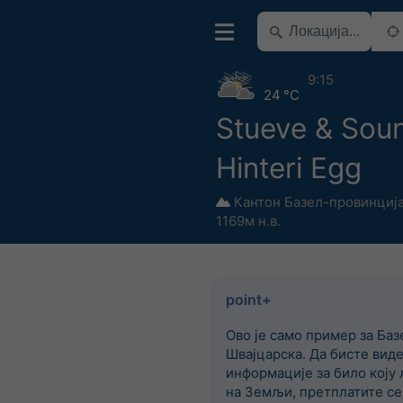
9:15
24 °C
Stueve & Sou
Hinteri Egg
Кантон Базел-провинциј
1169м н.в.
point+
Ово је само пример за Баз
Швајцарска. Да бисте вид
информације за било коју 
на Земљи, претплатите се