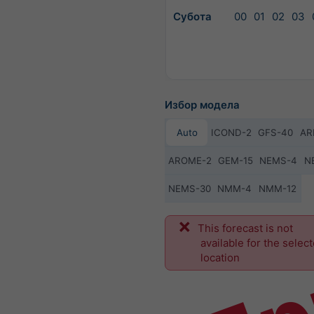
Субота
00
01
02
03
Избор модела
Auto
ICOND-2
GFS-40
AR
AROME-2
GEM-15
NEMS-4
N
NEMS-30
NMM-4
NMM-12
Пр
This forecast is not
available for the selec
location