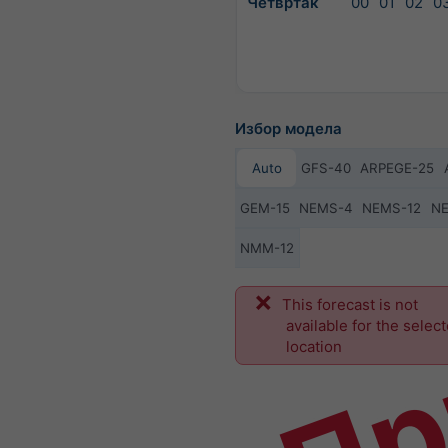
Четвртак
00
01
02
0
Избор модела
Auto
GFS-40
ARPEGE-25
GEM-15
NEMS-4
NEMS-12
N
NMM-12
Пр
This forecast is not
available for the selec
location