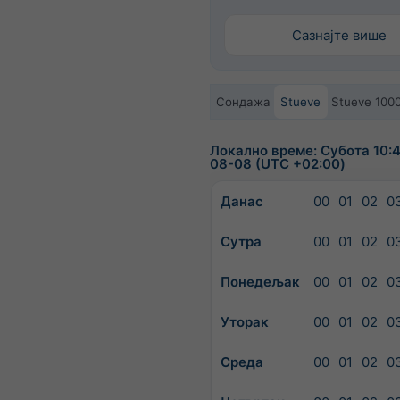
Сазнајте више
Сондажа
Stueve
Stueve 100
Локално време: Субота 10:4
08-08 (UTC +02:00)
Данас
00
01
02
0
Сутра
00
01
02
0
Понедељак
00
01
02
0
Уторак
00
01
02
0
Среда
00
01
02
0