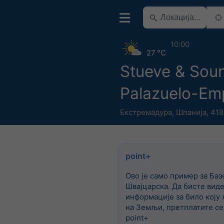
10:00
27 °C
Stueve & Sou
Palazuelo-Em
Екстремадура
,
Шпанија
,
418
point+
Ово је само пример за Баз
Швајцарска. Да бисте вид
информације за било коју 
на Земљи, претплатите се
point+