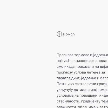
Помоћ
Прогноза термала и једрењ
најгушће атмосферске подат
смо икада приказали на дија
прогнозу услова летења за
параглајдинг, једрење и ба
Пажљиво састављени графи
укључују детаљне информац
условима на површини, инд
стабилности, градијенту те
влажности, облацима и ветр