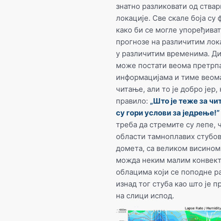
знатно разликовати од ства
локације. Све скале боја су
како би се могле упоређива
прогнозе на различитим лок
у различитим временима. Ди
може постати веома претрп
информацијама и тиме веома
читање, али то је добро јер,
правило:
„Што је теже за чи
су гори услови за једрење!”
треба да стремите су лепе, 
области тамноплавих стубов
домета, са великом висином
можда неким малим конвек
облацима који се поподне ра
изнад тог стуба као што је п
на слици испод.