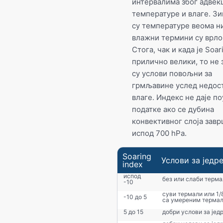
интервалима због адвек
температуре и влаге. Зи
су температуре веома н
влажни термини су врло
Стога, чак и када је Soar
прилично велики, то не 
су услови повољни за
грмљавине услед недос
влаге. Индекс не даје п
податке ако се дубина
конвективног слоја зав
испод 700 hPa.
Soaring
Услови за једр
index
испод
без или слаби терм
-10
суви термали или 1/
-10 до 5
са умереним терма
5 до 15
добри услови за је