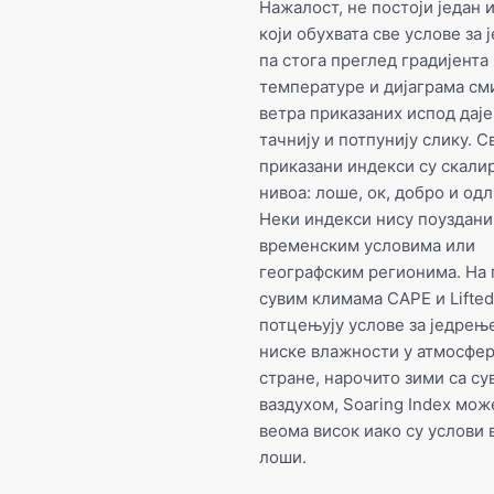
Нажалост, не постоји један 
који обухвата све услове за 
па стога преглед градијента
температуре и дијаграма с
ветра приказаних испод дај
тачнију и потпунију слику. С
приказани индекси су скали
нивоа: лоше, ок, добро и од
Неки индекси нису поуздани
временским условима или
географским регионима. На 
сувим климама CAPE и Lifted
потцењују услове за једрењ
ниске влажности у атмосфер
стране, нарочито зими са су
ваздухом, Soaring Index мож
веома висок иако су услови
лоши.