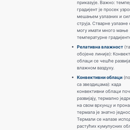
приказује. Важно: темп
градијент је просек узр
мешањем узлазних и си
струја. Стварне узлазне 
могу имати много мање
температурне градијент
Релативна влажност
(т
обојене линије): Конвек
облаци се чешће развија
влажном ваздуху.
Конвективни облаци
(по
са звездицама): када
конвективни облаци поч
развијају, термално једр
на свом врхунцу и про
термала је знатно једнос
Термали се налазе испо
растућих кумулусних об