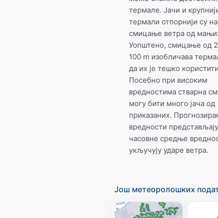
термале. Јачи и крупниј
термали отпорнији су на
смицање ветра од мањи
Уопштено, смицање од 2
100 m изобличава терма
да их је тешко користити
Посебно при високим
вредностима стварна с
могу бити много јача од
приказаних. Прогнозира
вредности представљај
часовне средње вреднос
укључују ударе ветра.
Још метеоролошких пода