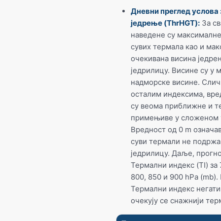
Дневни преглед услова 
једрење (ThrHGT):
За св
наведене су максималне
сувих термала као и ма
очекивана висина једре
једрилицу. Висине су у 
надморске висине. Сли
осталим индексима, вре
су веома приближне и т
примењиве у сложеном 
Вредност од 0 m означав
суви термали не подржа
једрилицу. Даље, прогн
Термални индекс (TI) за 
800, 850 и 900 hPa (mb).
Термални индекс негати
очекују се снажнији тер