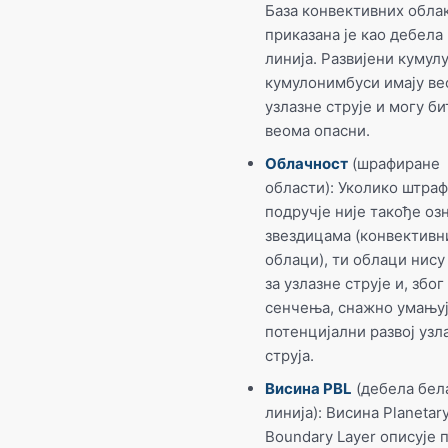
База конвективних обла
приказана је као дебела
линија. Развијени кумул
кумулонимбуси имају ве
узлазне струје и могу би
веома опасни.
Облачност
(шрафиране
области): Уколико штра
подручје није такође оз
звездицама (конвективн
облаци), ти облаци нису
за узлазне струје и, због
сенчења, снажно умањуј
потенцијални развој узл
струја.
Висина PBL
(дебела бел
линија): Висина Planetar
Boundary Layer описује 