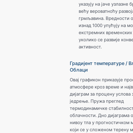
указују на јаче узлазне 
већу вероватноћу развој
грмљавина. Вредности о
изнад 1000 упућују на м
екстремних временских 
уколико се развије конв
активност.
Градијент температуре / В
Облаци
Овај графикон приказује пр
атмосфере кроз време и најв
дијаграм за процену услова 
једрење. Пружа преглед
термодинамичке стабилност
облачности. Дно дијаграма 
нивоу тла у прогностичком 
који се у сложеном терену 