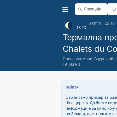
6 km/h
22:10
18 °C
Термална пр
Chalets du C
Прованса-Алпи-Азурна оба
1916м н.в.
point+
Ово је само пример за Баз
Швајцарска. Да бисте вид
информације за било коју 
на Земљи, претплатите се