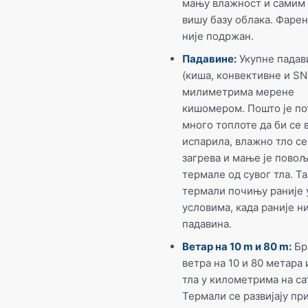
мању влажност и самим
вишу базу облака. Фарен
није подржан.
Падавине:
Укупне падав
(киша, конвективне и S
милиметрима мерене
кишомером. Пошто је п
много топлоте да би се 
испарила, влажно тло се
загрева и мање је повољ
термале од сувог тла. Та
термали почињу раније 
условима, када раније н
падавина.
Ветар на 10 m и 80 m:
Бр
ветра на 10 и 80 метара 
тла у километрима на са
Термали се развијају пр