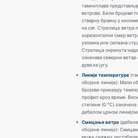
тамноплава представља
ветрове. Бели бројеви п
стварну брзину у килом
на сат. Стрелице ветра 
хоризонтални смер ветра
узлазна или силазна стр
Стрелица окренута над
означава северни ветар 
дува ка југу.
Линије температуре
(та
обојене линије): Мали о
бројеви приказују темп
профил кроз време. Вис
степени (0 °C) означена 
дебелом црном линијом
Смицање ветра
(дебел
обојене линије): Смица
може снажно дестабили