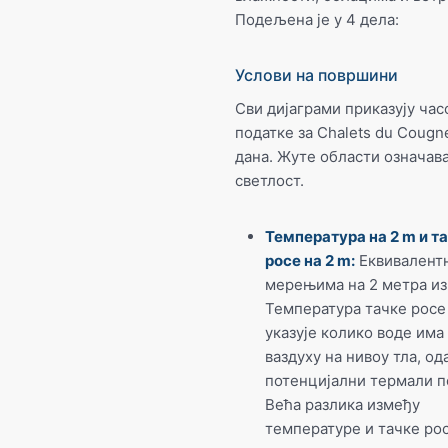
Подељена је у 4 дела:
Услови на површини
Сви дијаграми приказују час
податке за Chalets du Cougne
дана. Жуте области означава
светлост.
Температура на 2 m и т
росе на 2 m:
Еквивалент
мерењима на 2 метра из
Температура тачке росе
указује колико воде има
ваздуху на нивоу тла, од
потенцијални термали п
Већа разлика између
температуре и тачке ро