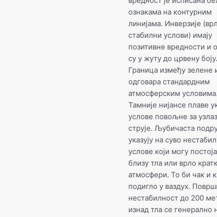
вредност је исписана б
ознакама на контурним
линијама. Инверзије (вр
стабилни услови) имају
позитивне вредности и 
су у жуту до црвену боју
Граница између зелене 
одговара стандардним
атмосферским условима
Тамније нијансе плаве ук
услове повољне за узла
струје. Љубичаста подру
указују на суво нестаби
услове који могу постој
близу тла или врло кратк
атмосфери. То би чак и
подигло у ваздух. Повр
нестабилност до 200 ме
изнад тла се генерално 