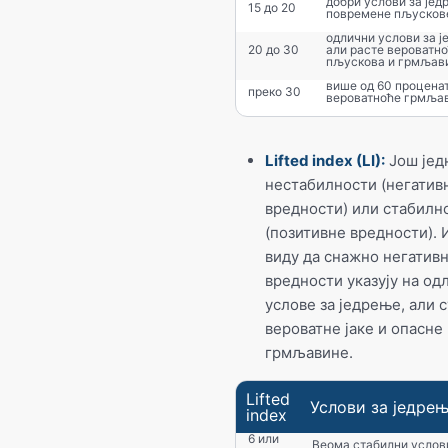
добри услови за јед
15 до 20
повремене пљусков
одлични услови за ј
20 до 30
али расте вероватн
пљускова и грмљав
више од 60 процена
преко 30
вероватноће грмља
Lifted index (LI):
Још јед
нестабилности (негатив
вредности) или стабилн
(позитивне вредности). 
виду да снажно негатив
вредности указују на од
услове за једрење, али с
вероватне јаке и опасне
грмљавине.
Lifted
Услови за једре
index
6 или
Веома стабилни услов