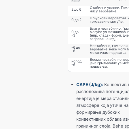
више
Стабилни услови. Грм
2 до 6
нису вероватне.
Пљускови вероватни. 
0 до 2
грмљавине могуће.
Благо нестабилно. Гр
0 до
могуће уз механизам 
-3
(нпр. хладан фронт, дн
загревање итд.).
Нестабилно, грмљави
-6 до
вероватне, неке могу б
-6
механизам подизања.
Веома нестабилно, вер
испод
јаке грмљавине уз ме
-6
подизања.
CAPE (J/kg):
Конвективн
расположива потенција
енергија је мера стабил
атмосфере која утиче на
формирање дубоких
конвективних облака из
граничног слоја. Веће в