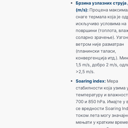
Брзина узлазних струја 
(m/s):
Процена максима
снаге термала која је о
искључиво условима на
површини (топлота, вла
соларно зрачење). Узгон
ветром није разматран
(планински таласи,
конвергенција итд.). М
1,5 m/s, добро 2 m/s, од
>2,5 m/s.
Soaring index:
Мера
стабилности која узима 
температуру и влажност
700 и 850 hPa. Имајте у 
се вредности Soaring In
током лета могу значајн
мењати у кратким врем