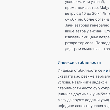
условима или уз слаб,
променљив ветар. Међу
ветру од 10 до 20 km/h 
су обично боље организ
Јачи ветрови генерално
више ветра у висини, ш
изазвати смицање ветра
разара термале. Погледа
дијаграм смицања ветра
Индекси стабилности
Индекси стабилности се
не
т
схватати као резиме термал
услова. Различити индекси
стабилности често су у суп
једни са другима и у најбољ
могу да пруже додатни увид
поједине аспекте услова за 