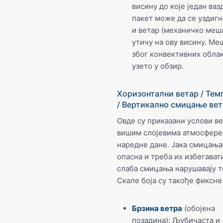
висину до које један ва
пакет може да се уздигн
и ветар (механичко меш
утичу на ову висину. М
због конвективних облак
узето у обзир.
Хоризонтални ветар / Тем
/ Вертикално смицање ве
Овде су приказани услови ве
вишим слојевима атмосфере
наредне дане. Јака смицања
опасна и треба их избегавати
слаба смицања нарушавају т
Скале боја су такође фиксне
Брзина ветра
(обојена
позадина): Љубичаста и