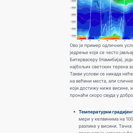
Ово је пример одличних усл
једрење који се често јављај
Битервасеру (Намибија), јед
најбољих светских терена з
Такви услови се никада неће
на већини места, али сличне
који достижу ниже висине, 
пронаћи скоро свуда у добро
Температурни градијен
мери у келвинима на 10
разлике у висини. Тачна