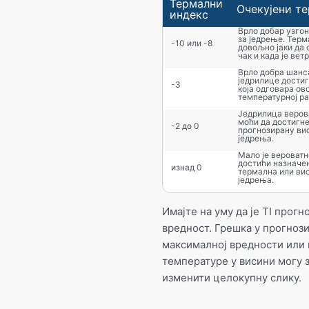
Термални
Очекујeни т
индекс
Врло добар узгон
за једрење. Терм
-10 или -8
довољно јаки да 
чак и када је вет
Врло добра шанс
једрилице дости
-3
која одговара ово
температурној ра
Једрилица веров
моћи да достигн
-2 до 0
прогнозирану ви
једрења.
Мало је вероватн
достићи назначе
изнад 0
термална или ви
једрења.
Имајте на уму да је TI прогн
вредност. Грешка у прогноз
максималној вредности или
температуре у висини могу 
изменити целокупну слику.