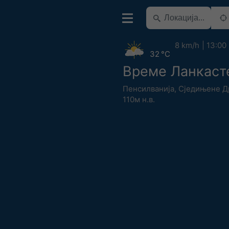
8 km/h
13:00
32 °C
Време Ланкаст
Пенсилванија
,
Сједињене Д
110м н.в.