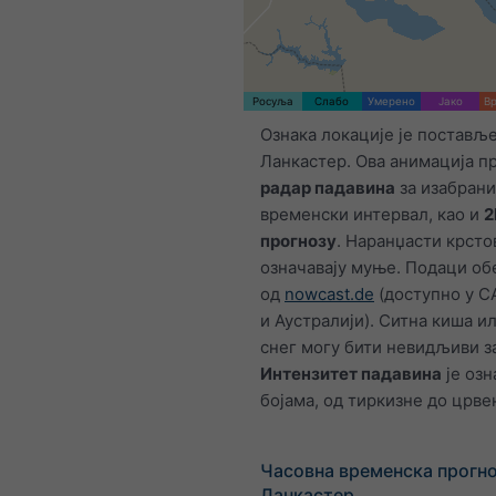
Росуља
Слабо
Умерено
Јако
Вр
Ознака локације је постављ
Ланкастер. Ова анимација пр
радар падавина
за изабрани
временски интервал, као и
2
прогнозу
. Наранџасти крсто
означавају муње. Подаци о
од
nowcast.de
(доступно у С
и Аустралији). Ситна киша и
снег могу бити невидљиви за
Интензитет падавина
је озн
бојама, од тиркизне до црве
Часовна временска прогно
Ланкастер