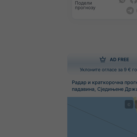
Подели
прогнозу
AD FREE
Уклоните огласе за 9 € 
Радар и краткорочна прог
падавина, Сједињене Држ
©