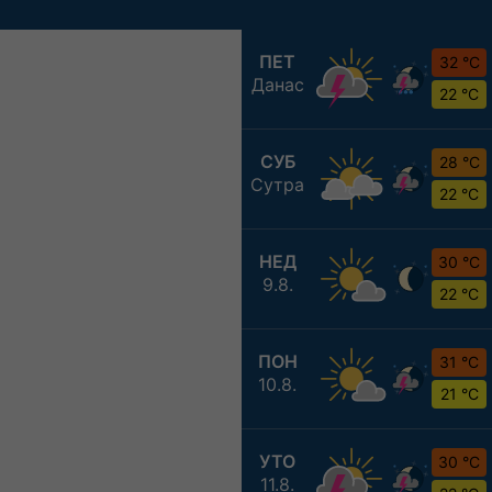
ПЕТ
32 °C
Данас
22 °C
СУБ
28 °C
Сутра
22 °C
НЕД
30 °C
9.8.
22 °C
ПОН
31 °C
10.8.
21 °C
УТО
30 °C
11.8.