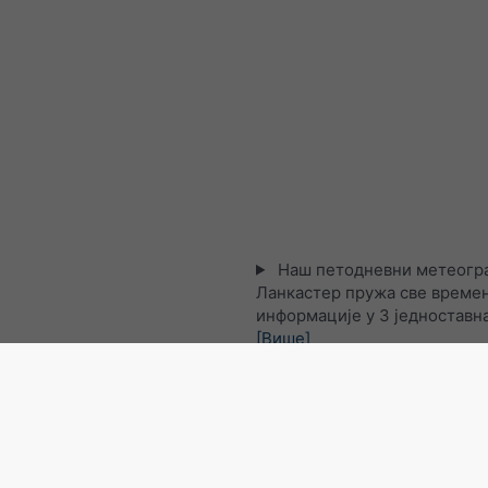
Наш петодневни метеогра
Ланкастер пружа све време
информације у 3 једноставна
[Више]
Сателитска мапа уживо, 
Државе