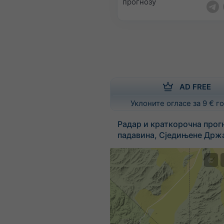
прогнозу
AD FREE
Уклоните огласе за 9 € 
Радар и краткорочна прог
падавина, Сједињене Држ
©