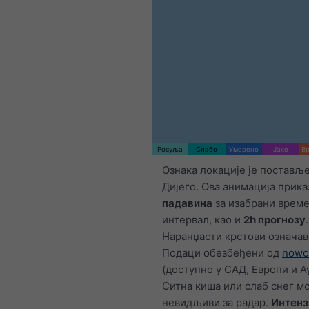
Росуља
Слабо
Умерено
Јако
Вр
Ознака локације је постављ
Дијего. Ова анимација прика
падавина
за изабрани врем
интервал, као и
2h прогнозу
.
Наранџасти крстови означав
Подаци обезбеђени од
nowc
(доступно у САД, Европи и А
Ситна киша или слаб снег мо
невидљиви за радар.
Интенз