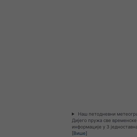
Наш петодневни метеогра
Дијего пружа све временске
информације у 3 једноставна
[Више]