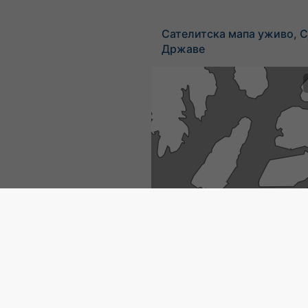
Сателитска мапа уживо, 
Државе