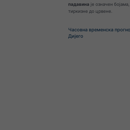
падавина
је означен бојама,
тиркизне до црвене.
Часовна временска прогно
Дијего