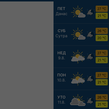
ПЕТ
27 °C
Данас
21 °C
СУБ
26 °C
Сутра
20 °C
НЕД
27 °C
9.8.
21 °C
ПОН
27 °C
10.8.
21 °C
УТО
26 °C
11.8.
21 °C