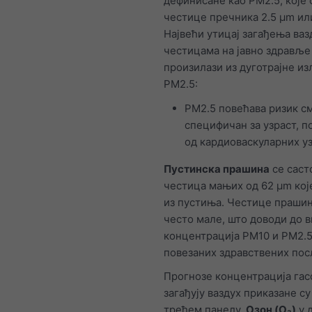
дефинисане као PM2.5, које 
честице пречника 2.5 μm ил
Највећи утицај загађења ваз
честицама на јавно здравље
произилази из дуготрајне и
PM2.5:
PM2.5 повећава ризик с
специфичан за узраст, п
од кардиоваскуларних уз
Пустинска прашина
се саст
честица мањих од 62 μm кој
из пустиња. Честице прашин
често мале, што доводи до 
концентрација PM10 и PM2.5
повезаних здравствених пос
Прогнозе концентрација гас
загађују ваздух приказане су
трећем панелу.
Озон (O₃)
у 