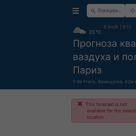
6 km/h
9:10
23 °C
Прогноза ква
ваздуха и по
Париз
Il de Frans
,
Француска
,
42м н
This forecast is not
available for the selec
location