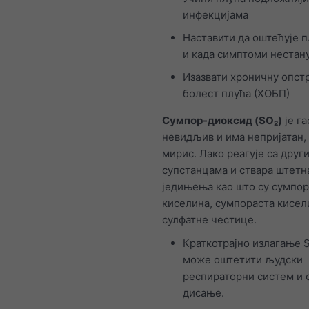
инфекцијама
Наставити да оштећује п
и када симптоми нестан
Изазвати хроничну опст
болест плућа (ХОБП)
Сумпор-диоксид (SO₂)
је га
невидљив и има непријатан,
мирис. Лако реагује са друг
супстанцама и ствара штетн
једињења као што су сумпо
киселина, сумпораста кисел
сулфатне честице.
Краткотрајно излагање 
може оштетити људски
респираторни систем и 
дисање.