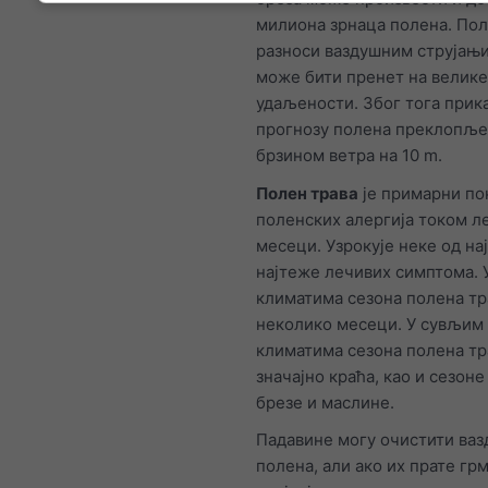
милиона зрнаца полена. Пол
разноси ваздушним струјањ
може бити пренет на велике
удаљености. Због тога прик
прогнозу полена преклопље
брзином ветра на 10 m.
Полен трава
је примарни по
поленских алергија током 
месеци. Узрокује неке од на
најтеже лечивих симптома.
климатима сезона полена тр
неколико месеци. У сувљим
климатима сезона полена тр
значајно краћа, као и сезон
брезе и маслине.
Падавине могу очистити ваз
полена, али ако их прате г