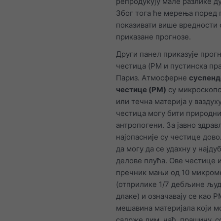
репродукују мале разлике д
Због тога ће мерења поред 
показивати више вредности 
приказане прогнозе.
Други панел приказује прог
честица (PM и пустинска пр
Париз. Атмосферне
суспенд
честице (PM)
су микроскопс
или течна материја у ваздух
честица могу бити природни
антропогени. За јавно здра
најопасније су честице дов
да могу да се удахну у најд
делове плућа. Ове честице 
пречник мањи од 10 микром
(отприлике 1/7 дебљине љу
длаке) и означавају се као PM
мешавина материјала који м
садрже дим, чађ, прашину, с