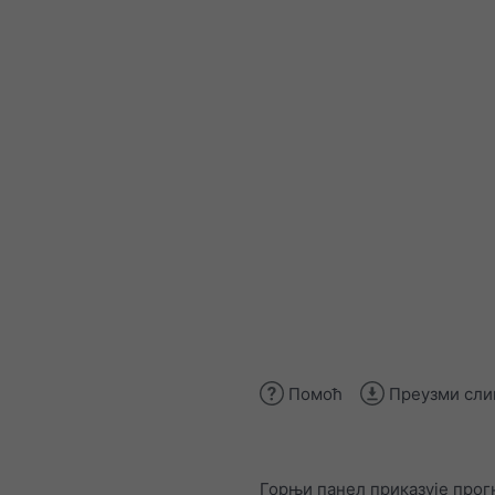
Помоћ
Преузми сли
Горњи панел приказује прог