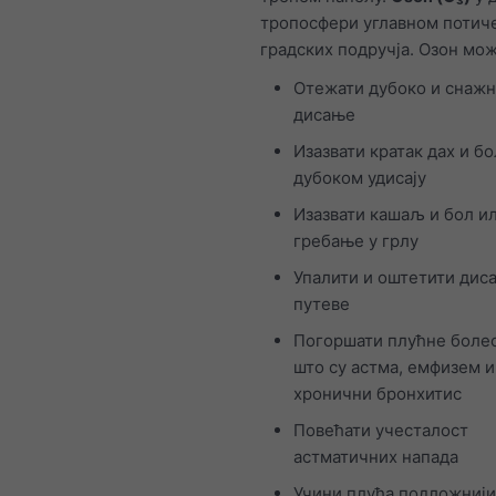
тропосфери углавном потиче
градских подручја. Озон мож
Отежати дубоко и снаж
дисање
Изазвати кратак дах и бо
дубоком удисају
Изазвати кашаљ и бол и
гребање у грлу
Упалити и оштетити диса
путеве
Погоршати плућне болес
што су астма, емфизем и
хронични бронхитис
Повећати учесталост
астматичних напада
Учини плућа подложниј