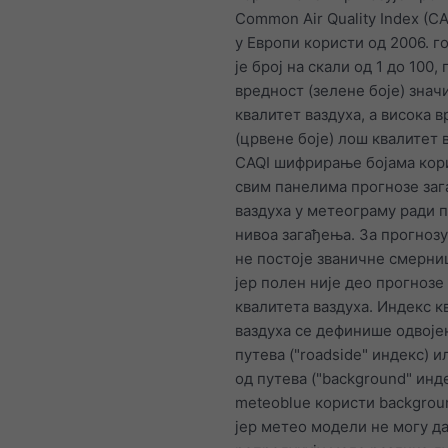
Common Air Quality Index (CA
у Европи користи од 2006. г
је број на скали од 1 до 100,
вредност (зелене боје) знач
квалитет ваздуха, а висока 
(црвене боје) лош квалитет 
CAQI шифрирање бојама кори
свим панелима прогнозе за
ваздуха у метеограму ради 
нивоа загађења. За прогноз
не постоје званичне смерниц
јер полен није део прогнозе
квалитета ваздуха. Индекс к
ваздуха се дефинише одвоје
путева ("roadside" индекс) 
од путева ("background" инде
meteoblue користи backgrou
јер метео модели не могу д