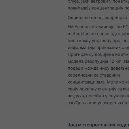
олује, јаки ветрови у почетк
повећавају концентрацију п
Одрицање од одговорности
Ни Европска комисија, ни E
meteoblue не сносе одговор
било какву употребу прогно
информација приказаних овд
Прогнозе су добијене из ат
модела резолуције 12 km. И
подаци можда нису довољн
корелисани са стварним
концентрацијама. Молимо ко
своју локалну агенцију за кв
ваздуха, посебно у случају п
загађења или упозорења на 
Још метеоролошких пода