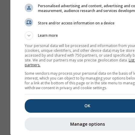
људи.
Personalised advertising and content, advertising and c
measurement, audience research and services develop
NO₂ изазива упалу слуз
плућа и може смањити 
Store and/or access information on a device
на плућне инфекције
Learn more
NO₂ изазива проблеме к
Your personal data will be processed and information from you
су пискаво дисање, каш
(cookies, unique identifiers, and other device data) may be store
прехладе, грип и бронхи
accessed by and shared with 750 partners, or used specifically b
site. We and our partners may use precise geolocation data.
List
partners.
За Европу, метеограм загађ
ваздуха има и четврти панел
Some vendors may process your personal data on the basis of l
interest, which you can object to by managing your options belo
приказује прогнозу полена з
for a link at the bottom of this page or in the site menu to manag
withdraw consent in privacy and cookie settings.
Полен брезе
је један од нај
аероалергена током пролећа
вишим географским ширина
OK
касније током године. Када 
процвета, ослобађа ситна з
Manage options
полена која ветар разноси. 
бреза може произвести и до