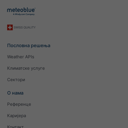
Пословна решења
Weather APIs
Климатске услуге
Сектори
О нама
Референце
Каријера
Контакт