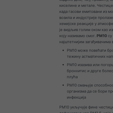
киселине и метале. Честице 
када гасови емитовани из м
возила и индустрије пролазе
хемијске реакције у атмосф
је видљив голим оком као и
коју називамо смог.
PM10
су
најштетнијим загађивачима в
PM10 може повећати бро
тежину астматичних на
PM10 изазива или погор
бронхитис и друге боле
плућа
PM10 смањује способно
организма да се бори пр
инфекција
PM10 укључује фине честиц