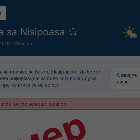
а за Nisipoasa
.16°И,
188м н.в.
само пример за Базел, Швајцарска. Да бисте
Сазнајте
ове информације за било коју локацију на
више
претплатите се на point+
ilable for the selected location