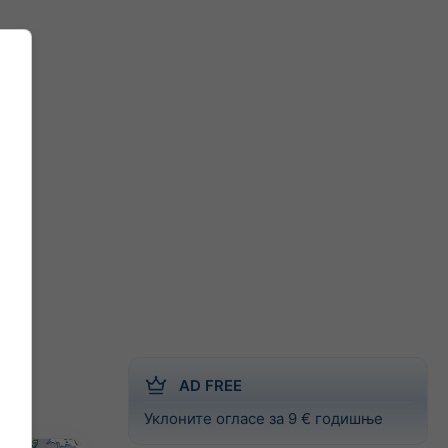
AD FREE
Уклоните огласе за 9 € годишње