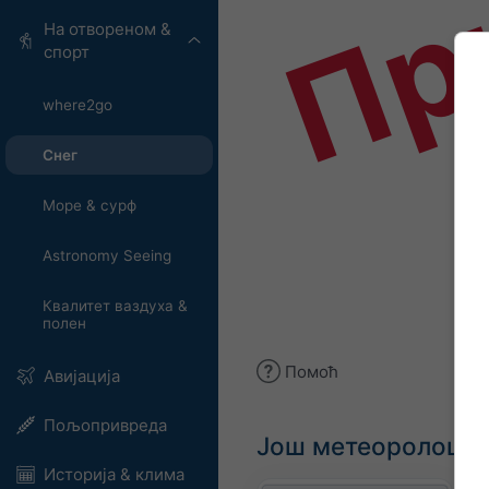
Пр
На отвореном &
спорт
where2go
Снег
Море & сурф
Astronomy Seeing
Квалитет ваздуха &
полен
Помоћ
Авијација
Пољопривреда
Још метеоролошки
Историја & клима