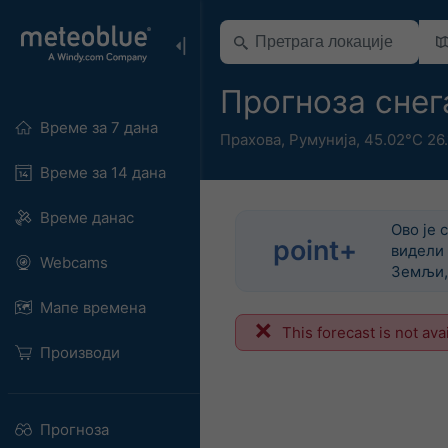
Прогноза снег
Време за 7 дана
Прахова
,
Румунија
,
45.02°С 26
Време за 14 дана
Време данас
Ово је 
point+
видели 
Webcams
Земљи, 
Мапе времена
This forecast is not ava
Производи
Прогноза