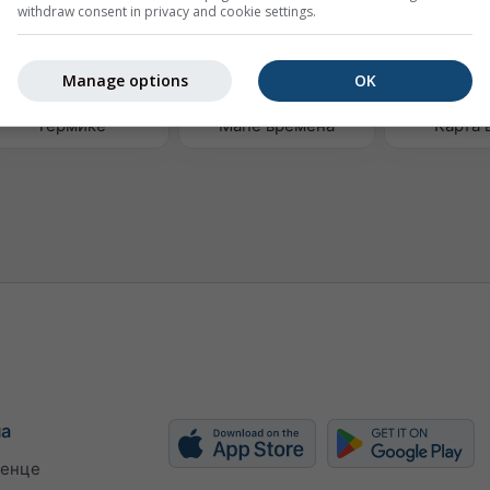
withdraw consent in privacy and cookie settings.
Manage options
OK
Термике
Мапе времена
Карта 
ма
енце