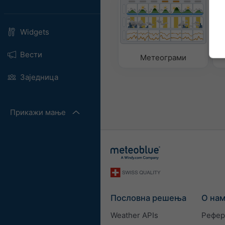
Widgets
Вести
Метеограми
Заједница
Прикажи мање
Пословна решења
О на
Weather APIs
Рефер