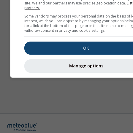
site. We and our partners may use precise geolocation data.
List
partners.
Some vendors may process your personal data on the basis of l
interest, which you can object to by managing your options belo
for a link at the bottom of this page or in the site menu to manag
withdraw consent in privacy and cookie settings.
OK
Manage options