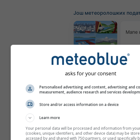
Још метеоролошких пода
Мапе 
Webcams
asks for your consent
Ква
ваздух
Personalised advertising and content, advertising and c
measurement, audience research and services develop
Метеограми
Store and/or access information on a device
Learn more
Your personal data will be processed and information from you
(cookies, unique identifiers, and other device data) may be store
accessed by and shared with 750 partners, or used specifically b