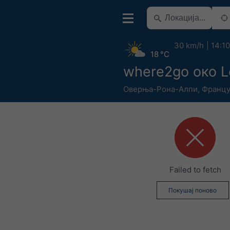
30 km/h
14:10
18 °C
where2go око L
Оверња-Рона-Алпи
,
Францу
Failed to fetch
Покушај поново