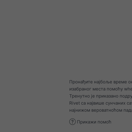
Пронађите најбоље време о
изабраног места помоћу whe
Тренутно је приказано подру
Rivet са највише сунчаних са
најнижом вероватноћом пад
Прикажи помоћ