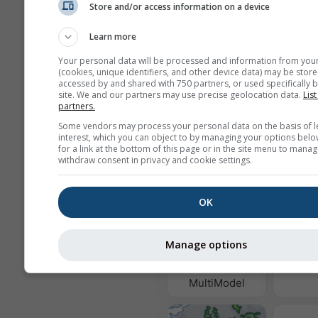
Store and/or access information on a device
Learn more
Ваша адреса е-поште се не дели
Your personal data will be processed and information from you
трећим странама, како је наведе
(cookies, unique identifiers, and other device data) may be store
нашој
политици приватности
.
accessed by and shared with 750 partners, or used specifically b
Коришћењем услуга meteoblue 
site. We and our partners may use precise geolocation data.
List
partners.
сте са нашим
условима коришћ
Ваша адреса е-поште биће упо
Some vendors may process your personal data on the basis of l
и у другим meteoblue услугама.
interest, which you can object to by managing your options belo
for a link at the bottom of this page or in the site menu to manag
withdraw consent in privacy and cookie settings.
Још метеоролошких пода
OK
Ква
Manage options
ваздух
MultiModel