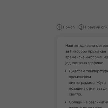
Помоћ
Преузми сли
Наш петодневни метео
за Питсборо пружа све
временске информације
једноставна графика:
Дијаграм температур
временским
пиктограмима. Жута
позадина означава д
светло.
Облаци на различити
висинама: од мало