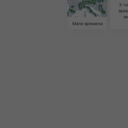
3-ч
вре
в
Мапе времена