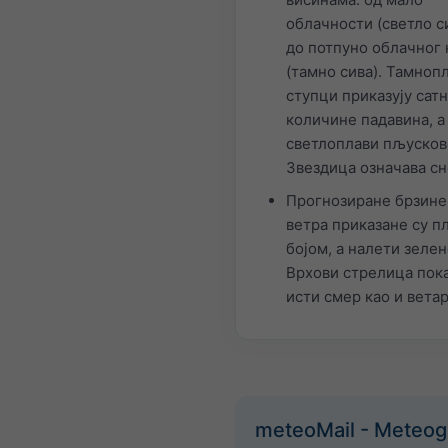
облачности (светло с
до потпуно облачног 
(тамно сива). Тамноп
ступци приказују сат
количине падавина, а
светлоплави пљусков
Звездица означава сн
Прогнозиране брзине
ветра приказане су п
бојом, а налети зелен
Врхови стрелица пока
исти смер као и ветар
meteoMail - Meteo