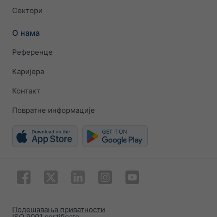
Сектори
О нама
Референце
Каријера
Контакт
Повратне информације
Подешавања приватности
ISO 9001 certificate