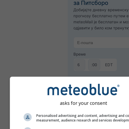
за Питсборо
Добијајте дневну временску
прогнозу бесплатно путем е
meteoMail је бесплатан и м
одјавити у било ком тренутк
Време
EDT
Пријави се на билтен
asks for your consent
Personalised advertising and content, advertising and c
measurement, audience research and services develop