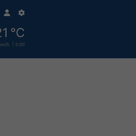
21 °C
km/h
3:00