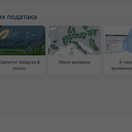
х података
Квалитет ваздуха &
Мапе времена
3-час
полен
временск