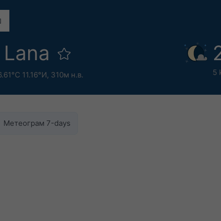
 Lana
5 
.61°С 11.16°И,
310м н.в.
Метеограм 7-days