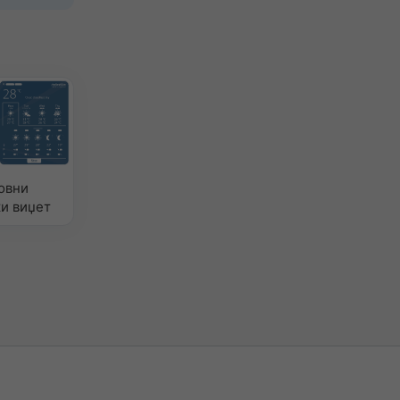
овни
и виџет