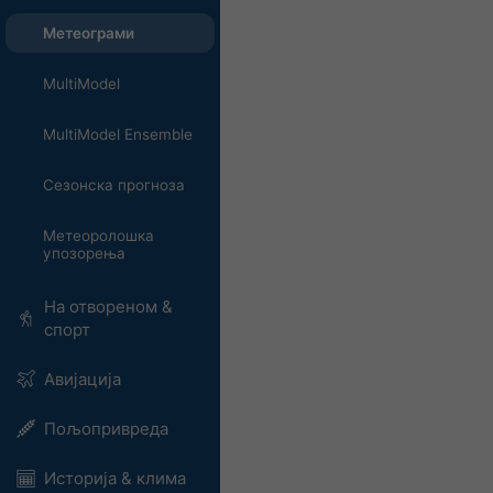
Метеограми
MultiModel
MultiModel Ensemble
Сезонска прогноза
Метеоролошка
упозорења
На отвореном &
спорт
Авијација
Пољопривреда
Историја & клима