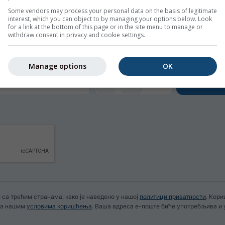
Some vendors may process your personal data on the basis of legitimate
interest, which you can object to by managing your options below. Look
ram за Lana
for a link at the bottom of this page or in the site menu to manage or
withdraw consent in privacy and cookie settings.
ку прогнозу бесплатно путем е-поште.
можете се одјавити у било ком тренутку.
Manage options
OK
CEST
 са трећим странама, како је наведено у нашој
политици приватности
. Кор
 са нашим
условима коришћења
. Ваша адреса е-поште биће употребљива и 