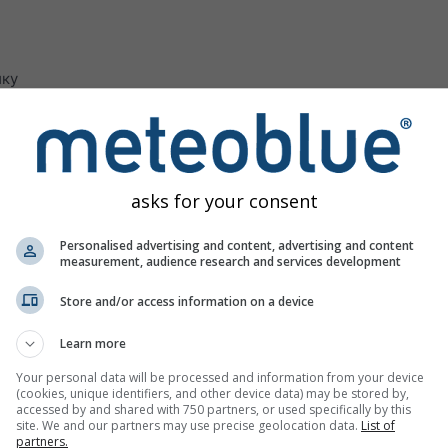
ику
м за Lana пружа све временске информације у 3 једноставн
asks for your consent
е са временским пиктограмима. Жута позадина означава дн
Personalised advertising and content, advertising and content
measurement, audience research and services development
 висинама: од мало облачности (светло сива) до потпуно
 сива). Тамноплави ступци приказују сатне количине падавин
Store and/or access information on a device
. Звездица означава снег.
Learn more
ветра приказане су плавом бојом, а налети зеленом. Врхов
Your personal data will be processed and information from your device
и смер као и ветар.
(cookies, unique identifiers, and other device data) may be stored by,
accessed by and shared with 750 partners, or used specifically by this
site. We and our partners may use precise geolocation data.
List of
partners.