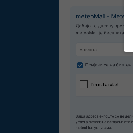
meteoMail - Meteog
Добијајте дневну временс
meteoMail је бесплатан и 
Пријави се на билтен
Ваша адреса е-поште се не дели
услуга meteoblue сагласни сте
meteoblue услугама.