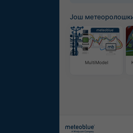
Још метеоролошки
MultiModel