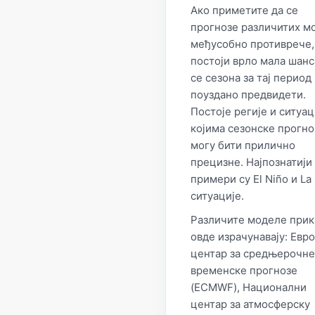
Ако приметите да се
прогнозе различитих м
међусобно противрече,
постоји врло мала шанс
се сезона за тај перио
поуздано предвидети.
Постоје регије и ситуац
којима сезонске прогно
могу бити прилично
прецизне. Најпознатији
примери су El Niño и La
ситуације.
Различите моделе прик
овде израчунавају: Евр
центар за средњерочне
временске прогнозе
(ECMWF), Национални
центар за атмосферску