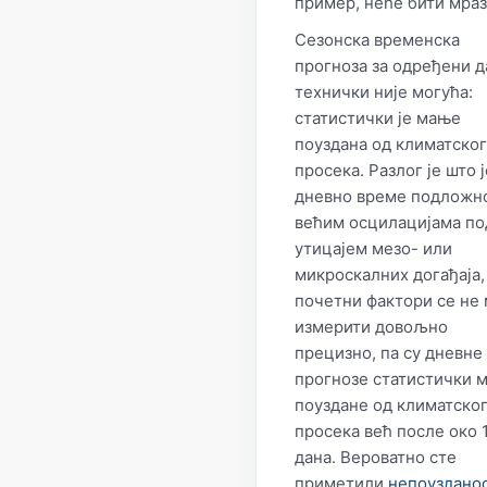
пример, неће бити мраз
Сезонска временска
прогноза за одређени д
технички није могућа:
статистички је мање
поуздана од климатског
просека. Разлог је што ј
дневно време подложн
већим осцилацијама по
утицајем мезо- или
микроскалних догађаја,
почетни фактори се не 
измерити довољно
прецизно, па су дневне
прогнозе статистички 
поуздане од климатско
просека већ после око 
дана. Вероватно сте
приметили
непоуздано