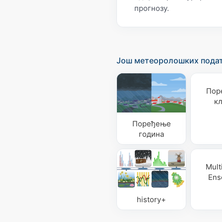
прогнозу.
Још метеоролошких пода
Пор
к
Поређење
година
Mult
Ens
history+