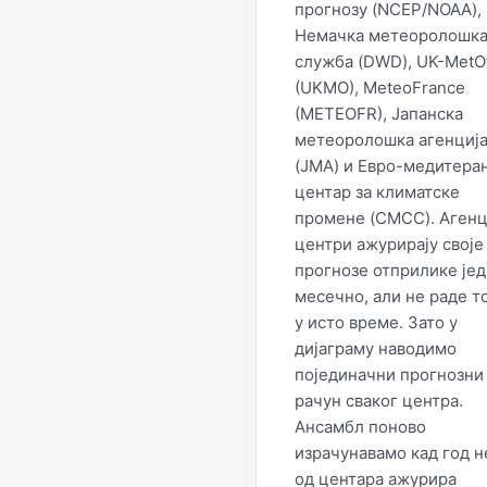
прогнозу (NCEP/NOAA),
Немачка метеоролошк
служба (DWD), UK-MetOf
(UKMO), MeteoFrance
(METEOFR), Јапанска
метеоролошка агенциј
(JMA) и Евро-медитера
центар за климатске
промене (CMCC). Агенц
центри ажурирају своје
прогнозе отприлике је
месечно, али не раде т
у исто време. Зато у
дијаграму наводимо
појединачни прогнозни
рачун сваког центра.
Ансамбл поново
израчунавамо кад год н
од центара ажурира