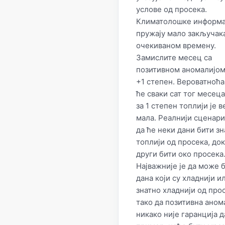
услове од просека.
Климатолошке информа
пружају мало закључак
очекиваном времену.
Замислите месец са
позитивном аномалијом
+1 степен. Вероватноћа
ће сваки сат тог месеца
за 1 степен топлији је 
мала. Реалнији сценари
да ће неки дани бити з
топлији од просека, док
други бити око просека
Најважније је да може 
дана који су хладнији и
знатно хладнији од про
тако да позитивна аном
никако није гаранција д