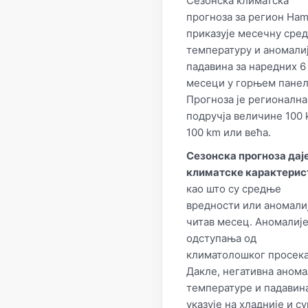
Сезонска климатска
прогноза за регион Ha
приказује месечну сре
температуру и аномали
падавина за наредних 6
месеци у горњем панел
Прогноза је регионална
подручја величине 100 
100 km или већа.
Сезонска прогноза дај
климатске карактерис
као што су средње
вредности или аномалиј
читав месец. Аномалије
одступања од
климатолошког просека
Дакле, негативна анома
температуре и падавин
указује на хладније и с