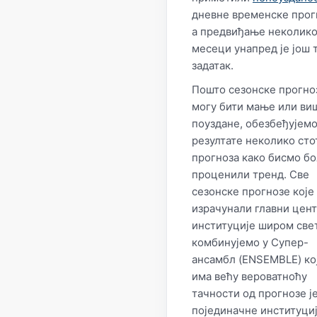
дневне временске прог
а предвиђање неколик
месеци унапред је још 
задатак.
Пошто сезонске прогно
могу бити мање или ви
поуздане, обезбеђујем
резултате неколико сто
прогноза како бисмо б
проценили тренд. Све
сезонске прогнозе које
израчунали главни цент
институције широм све
комбинујемо у Супер-
ансамбл (ENSEMBLE) ко
има већу вероватноћу
тачности од прогнозе ј
појединачне институциј