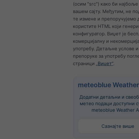
(осим "src") како би најбољ
вашем сајту. Међутим, не п
те измене и препоручујемо 
користите HTML који генер
конфигуратор. Виџет је бесп
комерцијалну и некомерциј
употребу. Детаљне услове и
препоруке за употребу погле
страници
„Виџет“
.
meteoblue Weather
Додатни детаљни и свеоб
метео подаци доступни с
meteoblue Weather A
Сазнајте више