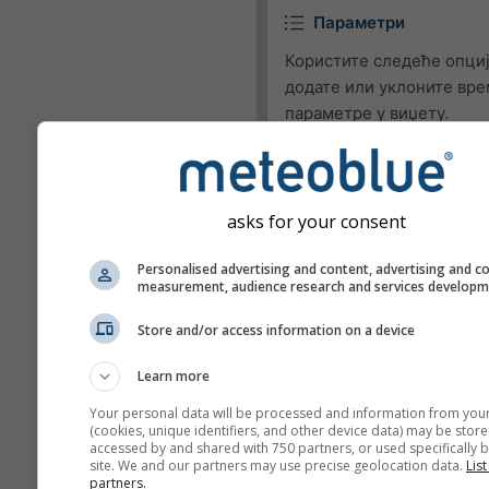
Параметри
Користите следеће опциј
додате или уклоните вр
параметре у виџету.
Пиктограм
Температура (макс.)
asks for your consent
Температура (мин.)
Personalised advertising and content, advertising and c
Брзина ветра
measurement, audience research and services develop
Удар ветра
Store and/or access information on a device
Смер ветра
Learn more
UV Index
Your personal data will be processed and information from you
Релативна влажност
(cookies, unique identifiers, and other device data) may be store
accessed by and shared with 750 partners, or used specifically b
Падавине
site. We and our partners may use precise geolocation data.
List
partners.