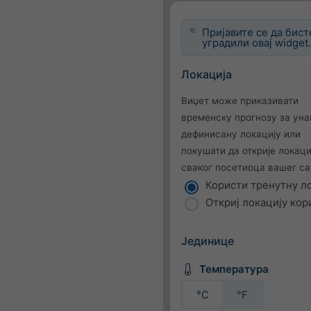
Пријавите се да бист
уградили овај widget
Локација
Виџет може приказивати
временску прогнозу за ун
дефинисану локацију или
покушати да открије локаци
сваког посетиоца вашег сај
Користи тренутну л
Откриј локацију кор
Јединице
Температура
°C
°F