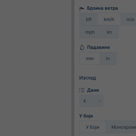
Брзина ветра
bft
km/h
m/s
mph
kn
Падавине
mm
in
Изглед
Дани
У боји
У боји
Монохром