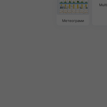
Mult
Метеограми