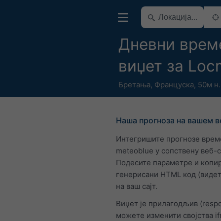
Дневни врем
виџет за Loc
Бретања
,
Француска
,
50м н.
Наша прогноза на вашем в
Интегришите прогнозе врем
meteoblue у сопствену веб-
Подесите параметре и копир
генерисани HTML код (видет
на ваш сајт.
Виџет је прилагодљив (respo
можете изменити својства i