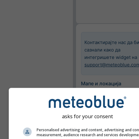
Контактирајте нас да б
сазнали како да
интегришете widget на
support@meteoblue.co
Мапе и локација
Град
Базел
asks for your consent
Доступне карте
Personalised advertising and content, advertising and co
Прикажи само изабр
measurement, audience research and services developme