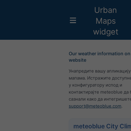
Urban
Maps
widget
Our weather information on
website
Унапредите вашу апликациј
мапама. Истражите доступн
у конфигуратору испод и
контактирајте meteoblue да 
сазнали како да интегришете
support@meteoblue.com
.
meteoblue City Cli