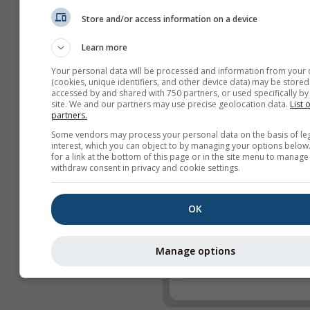
карте
Store and/or access information on a device
Функције
Learn more
Наслов
Your personal data will be processed and information from your 
Webcams
(cookies, unique identifiers, and other device data) may be stored
accessed by and shared with 750 partners, or used specifically by 
Подели
site. We and our partners may use precise geolocation data.
List 
partners.
Инфо
Some vendors may process your personal data on the basis of le
interest, which you can object to by managing your options below
for a link at the bottom of this page or in the site menu to manage
Ширина виџета
withdraw consent in privacy and cookie settings.
Аутоматски прилаго
ширину
OK
Ручно изабери ширин
Висина виџета (px)
Manage options