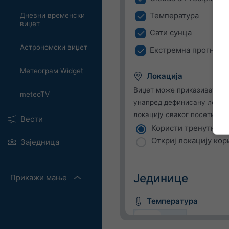
Температура
Дневни временски
виџет
Сати сунца
Астрономски виџет
Екстремна прогноза
Метеограм Widget
Локација
Виџет може приказивати в
meteoTV
унапред дефинисану локаци
локацију сваког посетиоца 
Вести
Користи тренутну л
Откриј локацију кор
Заједница
Јединице
Прикажи мање
Температура
C
F