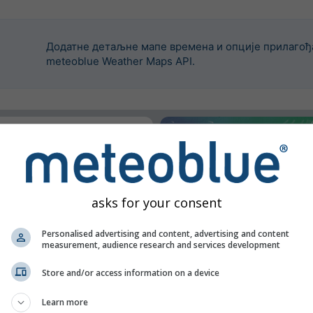
Додатне детаљне мапе времена и опције прилагођ
meteoblue Weather Maps API.
е уградили овај widget.
asks for your consent
Personalised advertising and content, advertising and content
measurement, audience research and services development
Store and/or access information on a device
Learn more
n