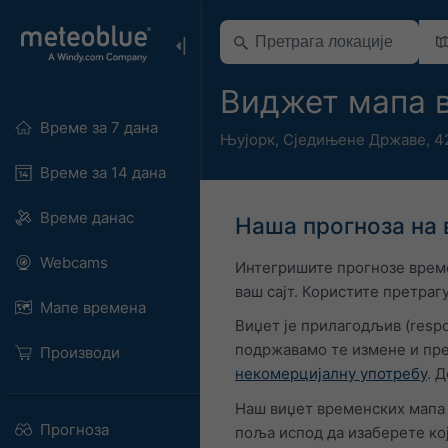
Виджет мапа 
Време за 7 дана
Њујорк
,
Сједињене Државе
,
4
Време за 14 дана
Време данас
Наша прогноза на 
Webcams
Интегришите прогнозе време
ваш сајт. Користите претраг
Мапе времена
Виџет је прилагодљив (respo
подржавамо те измене и пре
Производи
некомерцијалну употребу
. 
Наш виџет временских мапа 
Прогноза
поља испод да изаберете кој