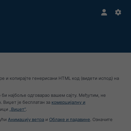
е и копирајте генерисани HTML код (видети испод) на
ко би најбоље одговарао вашем сајту. Међутим, не
 Виџет је бесплатан за
комерцијалну и
аници
„Виџет“
.
јући
Анимацију ветра
и
Облаке и падавине
. Означите