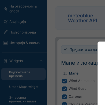
На отвореном &
спорт
meteoblue
Weather API
Авијација
Пољопривреда
Историја & клима
Пријавите се да бист
Widgets
Мапе и локација
Виджет мапа
Мапе
времена
Wind Animation
Urban Maps widget
Wind Gust
Сателит
3-часовни
временски виџет
Clouds & Precipitatio