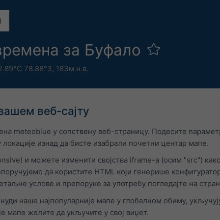
времена за Буфало
2.89°С 78.88°З,
183м н.в.
вашем веб-сајту
на meteoblue у сопствену веб-страницу. Подесите параметр
у локације изнад да бисте изабрали почетни центар мапе.
nsive) и можете изменити својства iframe-а (осим "src") ка
поручујемо да користите HTML који генерише конфигуратор.
Детаљне услове и препоруке за употребу погледајте на стр
нуди наше најпопуларније мапе у глобалном обиму, укључу
е мапе желите да укључите у свој виџет.