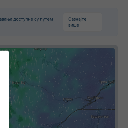
авања доступне су путем
Сазнајте
више