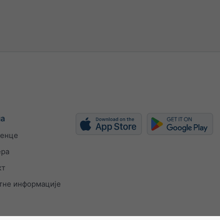
ијални
h
kn
bft
ма
енце
ера
кт
тне информације
ди ширину
у (px)