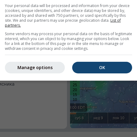
Your personal data will be processed and information from your device
(cookies, unique identifiers, and other device data) may be stored by,
accessed by and shared with 750 partners, or used specifically by this
site. We and our partners may use precise geolocation data.
List of
partners.
Some vendors may process your personal data on the basis of legitimate
interest, which you can object to by managing your options below. Look
for a link at the bottom of this page or in the site menu to manage or
withdraw consent in privacy and cookie settings.
ременску прогнозу за
ју или покушати да открије
Manage options
OK
вашег сајта.
окацију
исника