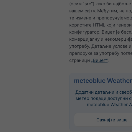
(осим "src") како би најбољ
вашем сајту. Међутим, не п
те измене и препоручујемо 
користите HTML који генер
конфигуратор. Виџет је бесп
комерцијалну и некомерциј
употребу. Детаљне услове и
препоруке за употребу погле
страници
„Виџет“
.
meteoblue Weather
Додатни детаљни и свеоб
метео подаци доступни с
meteoblue Weather A
Сазнајте више