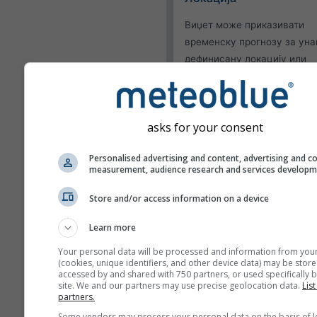
Виџет може приказивати
временску прогнозу за ун
дефинисану локацију или
покушати да открије локаци
сваког посетиоца вашег сај
Користи тренутну л
asks for your consent
Откриј локацију кор
Personalised advertising and content, advertising and c
Изглед
measurement, audience research and services develop
Функције
Store and/or access information on a device
Изостави температур
Learn more
влажност
Your personal data will be processed and information from you
(cookies, unique identifiers, and other device data) may be store
accessed by and shared with 750 partners, or used specifically b
site. We and our partners may use precise geolocation data.
List
partners.
Још метеоролошких пода
Some vendors may process your personal data on the basis of l