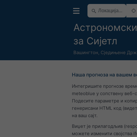
Астрономски
за Сијетл
Вашингтон
,
Сједињене Држ
Наша прогноза на вашем в
Интегришите прогнозе врем
meteoblue у сопствену веб-
Подесите параметре и копир
генерисани HTML код (видет
на ваш сајт.
Виџет је прилагодљив (respo
можете изменити својства i