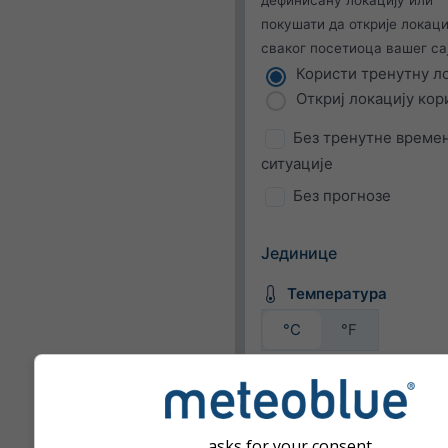
покушати да открије локаци
сваког посетиоца вашег сај
Користи тренутну л
Откриј локацију кор
Без тренутне време
ситуације
Без прогнозе
Јединице
Температура
°C
°F
Брзина ветра
bft
km/h
m/s
asks for your consent