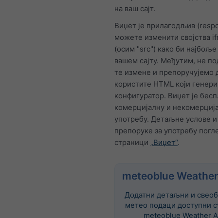
на ваш сајт.
Виџет је прилагодљив (respo
можете изменити својства i
(осим "src") како би најбољ
вашем сајту. Међутим, не п
те измене и препоручујемо 
користите HTML који генер
конфигуратор. Виџет је бесп
комерцијалну и некомерциј
употребу. Детаљне услове и
препоруке за употребу погле
страници
„Виџет“
.
meteoblue Weather
Додатни детаљни и свеоб
метео подаци доступни с
meteoblue Weather A