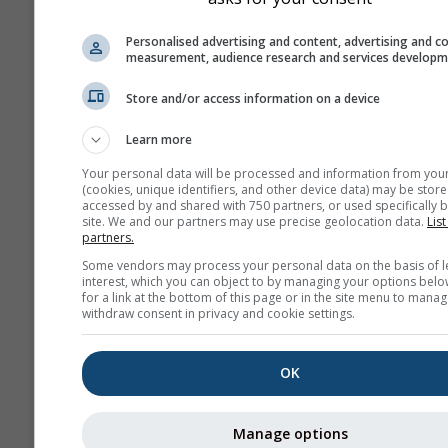
mph
kn
Personalised advertising and content, advertising and c
measurement, audience research and services develop
Изглед
Store and/or access information on a device
Дани
Learn more
Your personal data will be processed and information from you
(cookies, unique identifiers, and other device data) may be store
Позадина
accessed by and shared with 750 partners, or used specifically b
site. We and our partners may use precise geolocation data.
List
Са позадинском сли
partners.
Са позадинском бој
Some vendors may process your personal data on the basis of l
Без позадине: таман
interest, which you can object to by managing your options belo
for a link at the bottom of this page or in the site menu to manag
Без позадине: светл
withdraw consent in privacy and cookie settings.
OK
Још метеоролошких пода
Manage options