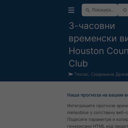
3-часовни
временски ви
Houston Coun
Club
Тексас
,
Сједињене Држа
Наша прогноза на вашем в
Интегришите прогнозе врем
meteoblue у сопствену веб-
Подесите параметре и копир
генерисани HTML код (видет