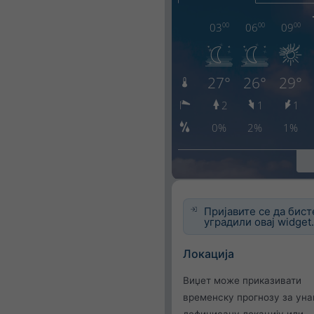
Пријавите се да бист
уградили овај widget
Локација
Виџет може приказивати
временску прогнозу за ун
дефинисану локацију или