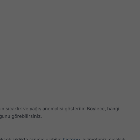
 sıcaklık ve yağış anomalisi gösterilir. Böylece, hangi
unu görebilirsiniz.
ksek sıklıkta aşılmış olabilir.
history+
hizmetimiz, sıcaklık,