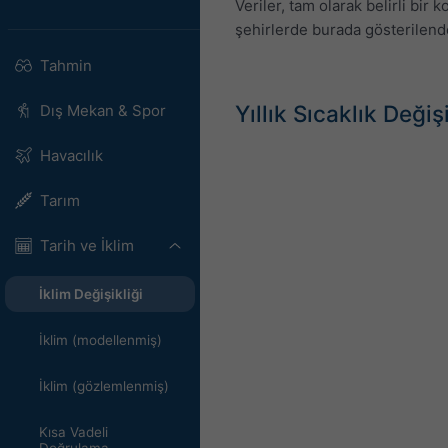
Veriler, tam olarak belirli bir
şehirlerde burada gösterilende
Tahmin
Yıllık Sıcaklık Deği
Dış Mekan & Spor
Havacılık
Tarım
Tarih ve İklim
İklim Değişikliği
İklim (modellenmiş)
İklim (gözlemlenmiş)
Kısa Vadeli