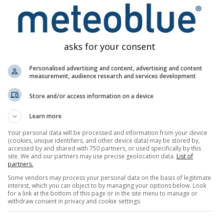
ğış Anomalileri - İklim Değişikliği 68.8°K 
asks for your consent
Personalised advertising and content, advertising and content
measurement, audience research and services development
Store and/or access information on a device
Learn more
Your personal data will be processed and information from your device
(cookies, unique identifiers, and other device data) may be stored by,
accessed by and shared with 750 partners, or used specifically by this
site. We and our partners may use precise geolocation data.
List of
partners.
Some vendors may process your personal data on the basis of legitimate
interest, which you can object to by managing your options below. Look
for a link at the bottom of this page or in the site menu to manage or
withdraw consent in privacy and cookie settings.