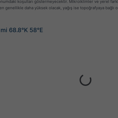
 konumdaki koşulları göstermeyecektir. Mikroiklimler ve yerel fark
n genellikle daha yüksek olacak, yağış ise topoğrafyaya bağlı ol
şimi 68.8°K 58°E