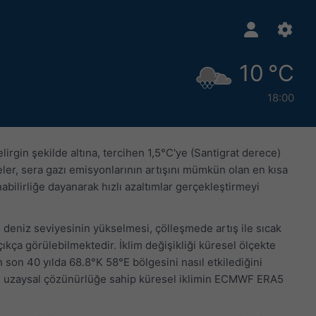
10 °C
18:00
lirgin şekilde altına, tercihen 1,5°C'ye (Santigrat derece)
eler, sera gazı emisyonlarının artışını mümkün olan en kısa
bilirliğe dayanarak hızlı azaltımlar gerçekleştirmeyi
rı, deniz seviyesinin yükselmesi, çölleşmede artış ile sıcak
açıkça görülebilmektedir. İklim değişikliği küresel ölçekte
in son 40 yılda 68.8°K 58°E bölgesini nasıl etkilediğini
 km uzaysal çözünürlüğe sahip küresel iklimin ECMWF ERA5