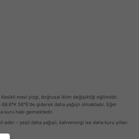
esikli mavi çizgi, doğrusal iklim değişikliği eğilimidir.
yle 68.8°K 58°E'de giderek daha yağışlı olmaktadır. Eğer
ha kuru hale gelmektedir.
sil eder – yeşil daha yağışlı, kahverengi ise daha kuru yılları