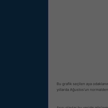
Bu grafik seçilen aya odaklanı
yıllarda Ağustos'un normalden
Aşırı olaylar bu veride görünmez