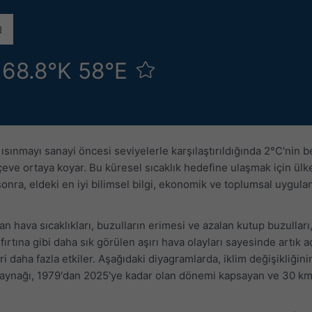
ği 68.8°K 58°E
sınmayı sanayi öncesi seviyelerle karşılaştırıldığında 2°C'nin be
rçeve ortaya koyar. Bu küresel sıcaklık hedefine ulaşmak için ülk
nra, eldeki en iyi bilimsel bilgi, ekonomik ve toplumsal uygulana
artan hava sıcaklıkları, buzulların erimesi ve azalan kutup buzulla
e fırtına gibi daha sık görülen aşırı hava olayları sayesinde artık 
eri daha fazla etkiler. Aşağıdaki diyagramlarda, iklim değişikliğin
ri kaynağı, 1979'dan 2025'ye kadar olan dönemi kapsayan ve 30