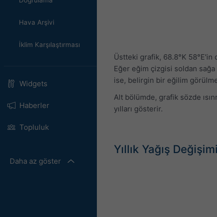
Doğrulama
Hava Arşivi
İklim Karşılaştırması
Üstteki grafik, 68.8°K 58°E'in d
Eğer eğim çizgisi soldan sağa y
ise, belirgin bir eğilim görül
Widgets
Alt bölümde, grafik sözde ısınm
Haberler
yılları gösterir.
Topluluk
Yıllık Yağış Değişim
Daha az göster