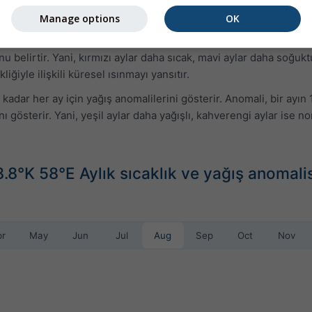
Manage options
OK
üze kadar her ay için sıcaklık anomalisini gösterir. Anomali, 19
 belirtir. Yani, kırmızı aylar daha sıcak, mavi aylar daha soğuktu
iğiyle ilişkili küresel ısınmayı yansıtır.
kadar her ay için yağış anomalilerini gösterir. Anomali, bir ayı
nı gösterir. Yani, yeşil aylar daha yağışlı, kahverengi aylar ise
68.8°K 58°E Aylık sıcaklık ve yağış anomali
pr
May
Jun
Jul
Aug
Sep
Oct
Nov