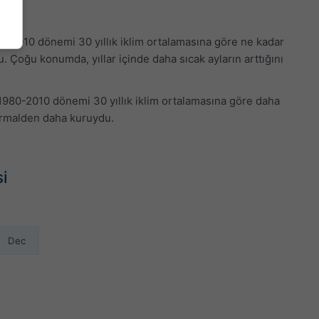
80-2010 dönemi 30 yıllık iklim ortalamasına göre ne kadar
. Çoğu konumda, yıllar içinde daha sıcak ayların arttığını
n 1980-2010 dönemi 30 yıllık iklim ortalamasına göre daha
 normalden daha kuruydu.
si
Dec