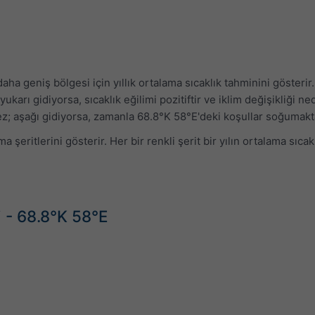
aha geniş bölgesi için yıllık ortalama sıcaklık tahminini gösterir. 
ukarı gidiyorsa, sıcaklık eğilimi pozitiftir ve iklim değişikliği 
mez; aşağı gidiyorsa, zamanla 68.8°K 58°E'deki koşullar soğumakt
a şeritlerini gösterir. Her bir renkli şerit bir yılın ortalama sıc
i - 68.8°K 58°E