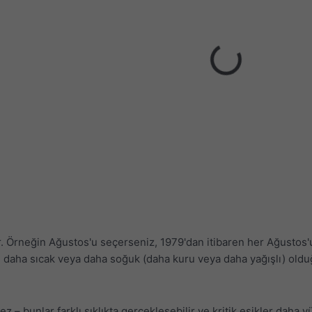
r. Örneğin Ağustos'u seçerseniz, 1979'dan itibaren her Ağustos'un
 daha sıcak veya daha soğuk (daha kuru veya daha yağışlı) olduğ
 – bunlar farklı sıklıkta gerçekleşebilir ve kritik eşikler daha yü