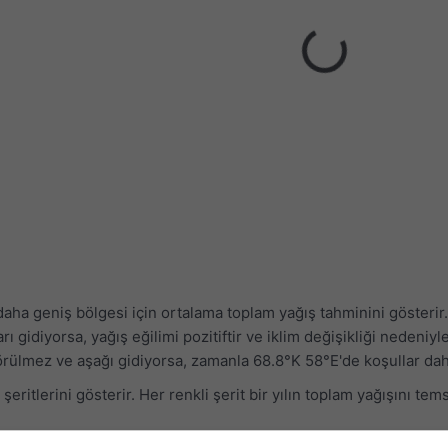
daha geniş bölgesi için ortalama toplam yağış tahminini gösterir. K
rı gidiyorsa, yağış eğilimi pozitiftir ve iklim değişikliği nedeni
 görülmez ve aşağı gidiyorsa, zamanla 68.8°K 58°E'de koşullar da
şeritlerini gösterir. Her renkli şerit bir yılın toplam yağışını tem