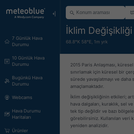
İklim Değişikli
7 Günlük Hava
68.8°K 58°E,
1m yrk
Durumu
10 Günlük Hava
Durumu
2015 Paris Anlaşması, küresel ı
sınırlamak için küresel bir çe
Bugünkü Hava
sürede yavaşlatmayı ve daha so
Durumu
amaçlamaktadır.
İklim değişikliğinin etkileri; 
Webcams
hava dalgaları, kuraklık, sel v
Hava Durumu
tek tip değildir ve bazı bölgel
Haritaları​
görebilirsiniz. Kullanılan ve
yeniden analizidir.
Ürünler