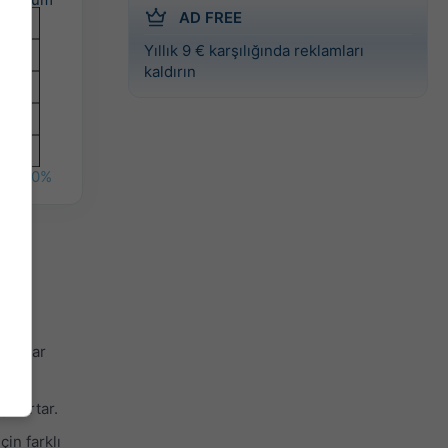
AD FREE
Yıllık 9 € karşılığında reklamları
kaldırın
%
40%
u
o kadar
çe artar.
in farklı