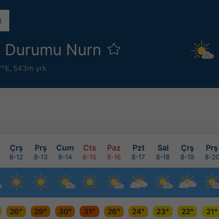
a Durumu Nurn
7°E,
543m yrk
Çrş
Prş
Cum
Cts
Paz
Pzt
Sal
Çrş
Prş
8-12
8-13
8-14
8-15
8-16
8-17
8-18
8-19
8-2
26°
29°
30°
31°
26°
24°
23°
22°
21°