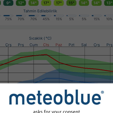
9°
12°
14°
17°
17°
15°
14°
14°
13°
Tahmin Edilebilirlik
75%
70%
70%
45%
15%
5%
5%
15%
10%
Sıcaklık ( °C)
Çrş
Prş
Cum
Cts
Paz
Pzt
Sal
Çrş
Prş
Yağış (mm) / Yağış olasılığı (%)
asks for your consent
Çrş
Prş
Cum
Cts
Paz
Pzt
Sal
Çrş
Prş