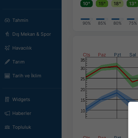
10°
15°
18°
13°
Tahmin
90%
85%
80%
75%
Dış Mekan & Spor
Havacılık
Cts
Paz
Pzt
Sal
Tarım
Tarih ve İklim
Widgets
Haberler
Topluluk
Cts
Paz
Pzt
Sal