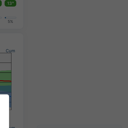
13°
5%
Cum
Cum