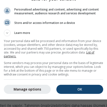
Personalised advertising and content, advertising and content
measurement, audience research and services development
Store and/or access information on a device
Learn more
Your personal data will be processed and information from your device
0%
0%
0%
30%
50%
55%
45%
40%
35
(cookies, unique identifiers, and other device data) may be stored by,
accessed by and shared with 750 partners, or used specifically by this
site. We and our partners may use precise geolocation data.
List of
partners.
Some vendors may process your personal data on the basis of legitimate
interest, which you can object to by managing your options below. Look
manya)
için 14 günlük hava durumu eğilimini; günlük hava durum
for a link at the bottom of this page or in the site menu to manage or
withdraw consent in privacy and cookie settings.
m sıcaklıkları, yağış miktarını ve olasılığını gösterir.
inde renklendirilmiştir. Dalgalanmalar ne kadar büyükse, tahmin 
Manage options
OK
n olası eğilimi gösterir.
ile gösterilir. Bu belirsizlikler genellikle tahmin günleri ilerledik
i ile yapılır. Tahminin öngörülebilirliğini daha hassas ölçmek iç