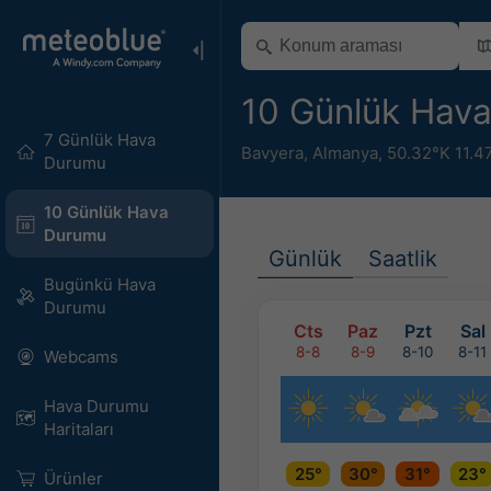
10 Günlük Hav
7 Günlük Hava
Bavyera
,
Almanya
,
50.32°K 11.4
Durumu
10 Günlük Hava
Durumu
Günlük
Saatlik
Bugünkü Hava
Durumu
Cts
Paz
Pzt
Sal
8-8
8-9
8-10
8-11
Webcams
Hava Durumu
Haritaları​
25°
30°
31°
23°
Ürünler