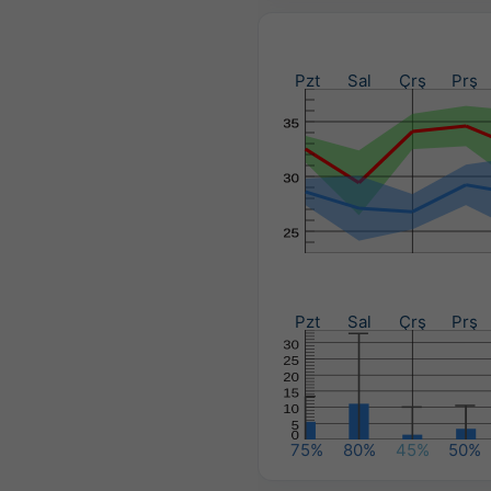
Pzt
Sal
Çrş
Prş
Pzt
Sal
Çrş
Prş
75%
80%
45%
50%