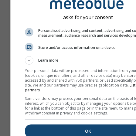
ilerledikçe artar.
Tahmin „ensemble" modell
asks for your consent
yapılır. Tahminin öngörüleb
daha hassas ölçmek için fa
Personalised advertising and content, advertising and c
başlangıç parametreleriyl
measurement, audience research and services develop
fazla model çalıştırılır.
Store and/or access information on a device
Learn more
Daha fazla hava durumu ver
Your personal data will be processed and information from you
(cookies, unique identifiers, and other device data) may be store
accessed by and shared with 750 partners, or used specifically b
Mult
site. We and our partners may use precise geolocation data.
List
Ens
partners.
Some vendors may process your personal data on the basis of l
Mevsimlik
interest, which you can object to by managing your options belo
for a link at the bottom of this page or in the site menu to manag
Tahmin
withdraw consent in privacy and cookie settings.
Ter
OK