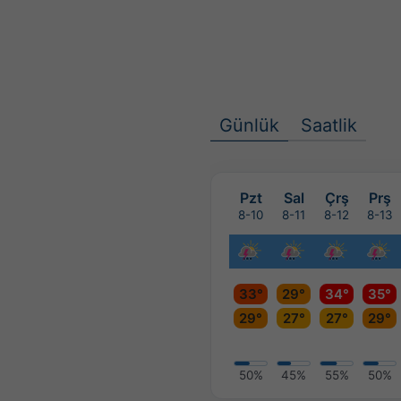
Günlük
Saatlik
Pzt
Sal
Çrş
Prş
8-10
8-11
8-12
8-13
33°
29°
34°
35°
29°
27°
27°
29°
50%
45%
55%
50%