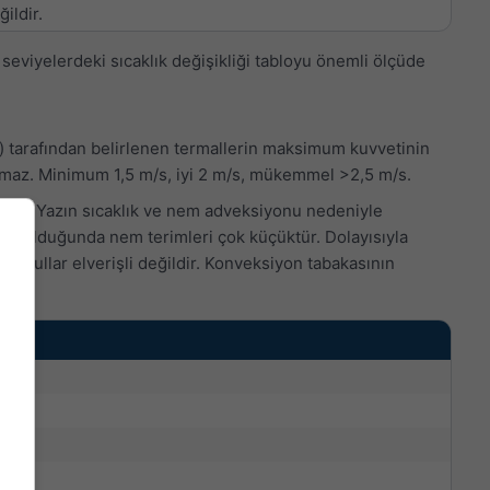
ildir.
viyelerdeki sıcaklık değişikliği tabloyu önemli ölçüde
) tarafından belirlenen termallerin maksimum kuvvetinin
lınmaz. Minimum 1,5 m/s, iyi 2 m/s, mükemmel >2,5 m/s.
südür. Yazın sıcaklık ve nem adveksiyonu nedeniyle
oğuk olduğunda nem terimleri çok küçüktür. Dolayısıyla
 koşullar elverişli değildir. Konveksiyon tabakasının