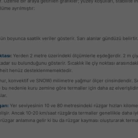
. Özenle bir araya getirilen grafikler; yüzey koşulları, stabilite 
ölüme ayrılmıştır:
n boyunca saatlik veriler gösterir. Sarı alanlar gündüzü belirtir
ktası:
Yerden 2 metre üzerindeki ölçümlerle eşdeğerdir. 2 m çiy n
adar su bulunduğunu gösterir. Sıcaklık ile çiy noktası arasındak
nheit henüz desteklenmemektedir.
r, konvektif ve SNOW) milimetre yağmur ölçer cinsindendir. Suy
 bu nedenle kuru zemine göre termaller için daha az elverişlidi
lar.
arı:
Yer seviyesinin 10 ve 80 metresindeki rüzgar hızları kilome
elişir. Ancak 10-20 km/saat rüzgârda termaller genellikle daha iy
rüzgar anlamına gelir ki bu da rüzgar kayması oluşturarak terma