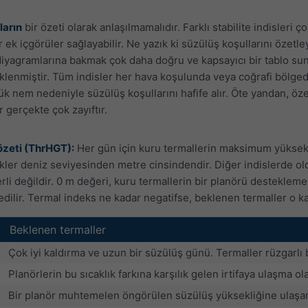
ların
bir özeti olarak anlaşılmamalıdır. Farklı stabilite indisleri ç
r ek içgörüler sağlayabilir. Ne yazık ki süzülüş koşullarını özet
iyagramlarına bakmak çok daha doğru ve kapsayıcı bir tablo suna
lenmiştir. Tüm indisler her hava koşulunda veya coğrafi bölgede
k nem nedeniyle süzülüş koşullarını hafife alır. Öte yandan, öz
r gerçekte çok zayıftır.
özeti (ThrHGT):
Her gün için kuru termallerin maksimum yüksekl
likler deniz seviyesinden metre cinsindendir. Diğer indislerde o
li değildir. 0 m değeri, kuru termallerin bir planörü destekleme
edilir. Termal indeks ne kadar negatifse, beklenen termaller o k
Beklenen termaller
Çok iyi kaldırma ve uzun bir süzülüş günü. Termaller rüzgarlı
Planörlerin bu sıcaklık farkına karşılık gelen irtifaya ulaşma ola
Bir planör muhtemelen öngörülen süzülüş yüksekliğine ulaşa