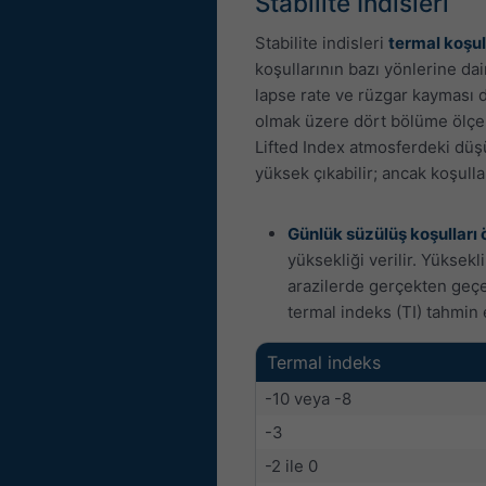
Stabilite İndisleri
Stabilite indisleri
termal koşul
koşullarının bazı yönlerine dai
lapse rate ve rüzgar kayması d
olmak üzere dört bölüme ölçek
Lifted Index atmosferdeki düşü
yüksek çıkabilir; ancak koşulla
Günlük süzülüş koşulları 
yüksekliği verilir. Yüksek
arazilerde gerçekten geçer
termal indeks (TI) tahmin 
Termal indeks
-10 veya -8
-3
-2 ile 0