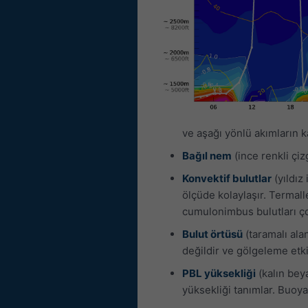
ve aşağı yönlü akımların k
Bağıl nem
(ince renkli çiz
Konvektif bulutlar
(yıldız
ölçüde kolaylaşır. Termalle
cumulonimbus bulutları çok
Bulut örtüsü
(taramalı alan
değildir ve gölgeleme etki
PBL yüksekliği
(kalın bey
yüksekliği tanımlar. Buoya