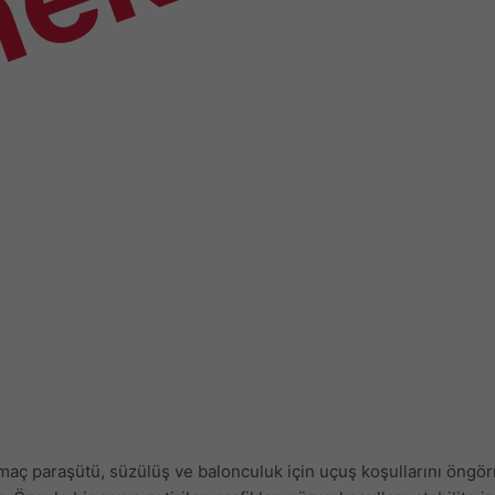
nek
amaç paraşütü, süzülüş ve balonculuk için uçuş koşullarını ön