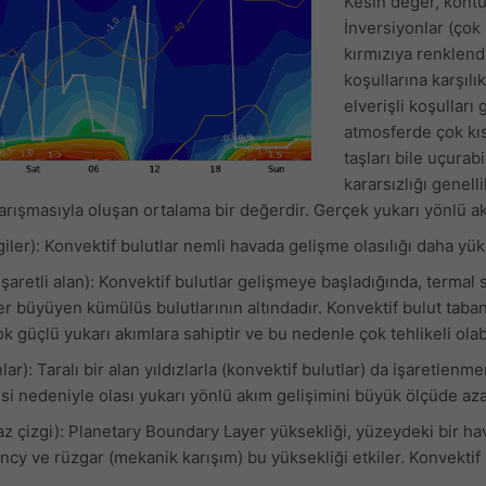
Kesin değer, kontur
İnversiyonlar (çok 
kırmızıya renklendi
koşullarına karşılı
elverişli koşulları
atmosferde çok kısa
taşları bile uçura
kararsızlığı genell
arışmasıyla oluşan ortalama bir değerdir. Gerçek yukarı yönlü ak
giler): Konvektif bulutlar nemli havada gelişme olasılığı daha yük
 işaretli alan): Konvektif bulutlar gelişmeye başladığında, term
r büyüyen kümülüs bulutlarının altındadır. Konvektif bulut tabanı 
 güçlü yukarı akımlara sahiptir ve bu nedenle çok tehlikeli olabi
lar): Taralı bir alan yıldızlarla (konvektif bulutlar) da işaretlen
si nedeniyle olası yukarı yönlü akım gelişimini büyük ölçüde azal
az çizgi): Planetary Boundary Layer yüksekliği, yüzeydeki bir h
ncy ve rüzgar (mekanik karışım) bu yüksekliği etkiler. Konvektif