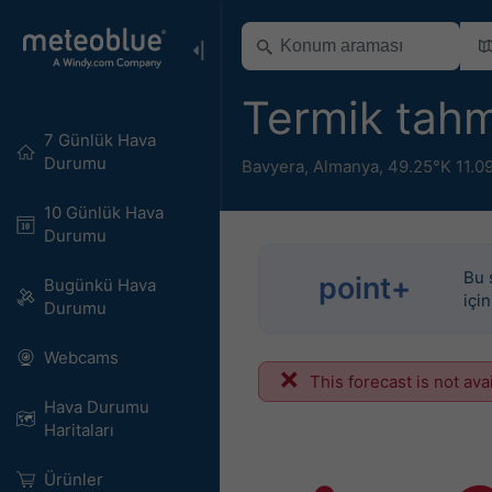
Termik tahm
7 Günlük Hava
Durumu
Bavyera
,
Almanya
,
49.25°K 11.0
10 Günlük Hava
Durumu
Bu 
point+
Bugünkü Hava
içi
Durumu
Webcams
This forecast is not ava
Hava Durumu
Haritaları​
Ürünler