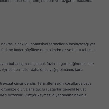
indisleri, lapse rate, nem, bulutlar ve rüzgarlar hakkında
.
oktası sıcaklığı, potansiyel termallerin başlayacağı yer
i fark ne kadar büyükse nem o kadar az ve bulut tabanı o
un buharlaşması için çok fazla ısı gerektiğinden, ıslak
r. Ayrıca, termaller daha önce yağış olmamış kuru
tre/saat cinsindendir. Termaller sakin koşullarda veya
i organize olur. Daha güçlü rüzgarlar genellikle üst
lleri bozabilir. Rüzgar kayması diyagramına bakınız.