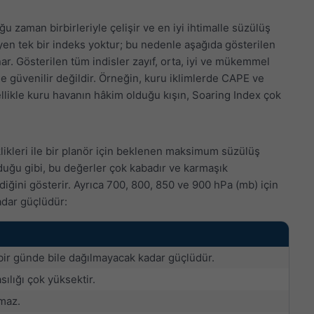
oğu zaman birbirleriyle çelişir ve en iyi ihtimalle süzülüş
leyen tek bir indeks yoktur; bu nedenle aşağıda gösterilen
r. Gösterilen tüm indisler zayıf, orta, iyi ve mükemmel
 güvenilir değildir. Örneğin, kuru iklimlerde CAPE ve
ellikle kuru havanın hâkim olduğu kışın, Soaring Index çok
ikleri ile bir planör için beklenen maksimum süzülüş
lduğu gibi, bu değerler çok kabadır ve karmaşık
diğini gösterir. Ayrıca 700, 800, 850 ve 900 hPa (mb) için
adar güçlüdür:
 bir günde bile dağılmayacak kadar güçlüdür.
sılığı çok yüksektir.
maz.