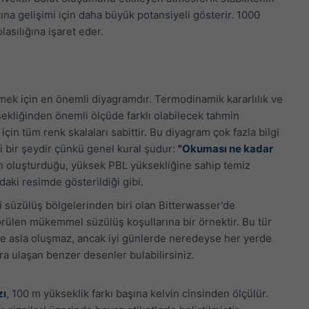
ına gelişimi için daha büyük potansiyeli gösterir. 1000
lasılığına işaret eder.
etmek için en önemli diyagramdır. Termodinamik kararlılık ve
sekliğinden önemli ölçüde farklı olabilecek tahmin
çin tüm renk skalaları sabittir. Bu diyagram çok fazla bilgi
yi bir şeydir çünkü genel kural şudur:
"Okuması ne kadar
ın oluşturduğu, yüksek PBL yüksekliğine sahip temiz
aki resimde gösterildiği gibi.
i süzülüş bölgelerinden biri olan Bitterwasser'de
rülen mükemmel süzülüş koşullarına bir örnektir. Bu tür
de asla oluşmaz, ancak iyi günlerde neredeyse her yerde
ra ulaşan benzer desenler bulabilirsiniz.
zı
, 100 m yükseklik farkı başına kelvin cinsinden ölçülür.