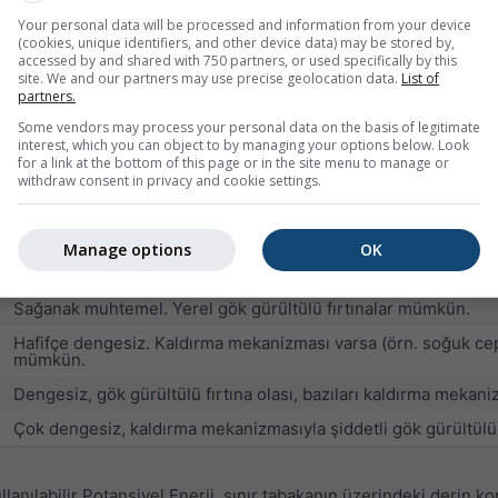
mükemmel süzülüş koşulları, ancak sağanak ve gök gürültülü fır
Your personal data will be processed and information from your device
(cookies, unique identifiers, and other device data) may be stored by,
yüzde 60'tan fazla gök gürültülü fırtına olasılığı
accessed by and shared with 750 partners, or used specifically by this
site. We and our partners may use precise geolocation data.
List of
partners.
liği (negatif değerler) veya stabiliteyi (pozitif değerler) göst
Some vendors may process your personal data on the basis of legitimate
interest, which you can object to by managing your options below. Look
ettiğini, ancak şiddetli gök gürültülü fırtınaların muhtemel olduğ
for a link at the bottom of this page or in the site menu to manage or
withdraw consent in privacy and cookie settings.
Süzülüş koşulları
Çok stabil koşullar.
Manage options
OK
Stabil koşullar. Gök gürültülü fırtına olası değildir.
Sağanak muhtemel. Yerel gök gürültülü fırtınalar mümkün.
Hafifçe dengesiz. Kaldırma mekanizması varsa (örn. soğuk ceph
mümkün.
Dengesiz, gök gürültülü fırtına olası, bazıları kaldırma mekanizm
Çok dengesiz, kaldırma mekanizmasıyla şiddetli gök gürültülü f
lanılabilir Potansiyel Enerji, sınır tabakanın üzerindeki derin k