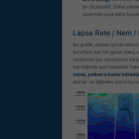
bir ölçüsüdür. Daha yüksek
civarında veya daha büyük d
Lapse Rate / Nem / 
Bu grafik, zaman içinde atmosf
bulutlara dair bir genel bakış
modelinin yer seviyesine karşıl
içerdiğinde aşırı kalabalık hal
zorsa, yelken o kadar kötüdür
alanlar ve öğleden sonra bu sü