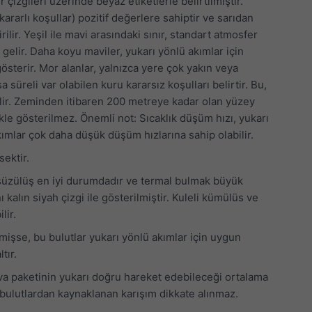
 çizgileri üzerinde beyaz etiketlerle belirtilmiştir.
kararlı koşullar) pozitif değerlere sahiptir ve sarıdan
rilir. Yeşil ile mavi arasındaki sınır, standart atmosfer
k gelir. Daha koyu maviler, yukarı yönlü akımlar için
 gösterir. Mor alanlar, yalnızca yere çok yakın veya
 süreli var olabilen kuru kararsız koşulları belirtir. Bu,
bilir. Zeminden itibaren 200 metreye kadar olan yüzey
ikle gösterilmez. Önemli not: Sıcaklık düşüm hızı, yukarı
ımlar çok daha düşük düşüm hızlarına sahip olabilir.
sektir.
al süzülüş en iyi durumdadır ve termal bulmak büyük
kalın siyah çizgi ile gösterilmiştir. Kuleli kümülüs ve
lir.
memişse, bu bulutlar yukarı yönlü akımlar için uygun
tır.
ava paketinin yukarı doğru hareket edebileceği ortalama
 bulutlardan kaynaklanan karışım dikkate alınmaz.