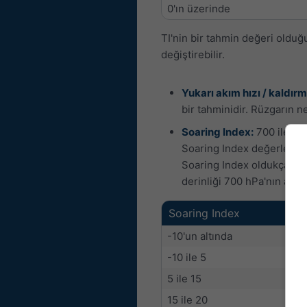
0'ın üzerinde
TI'nin bir tahmin değeri oldu
değiştirebilir.
Yukarı akım hızı / kaldırm
bir tahminidir. Rüzgarın 
Soaring Index:
700 ile 850
Soaring Index değerleri kı
Soaring Index oldukça büyü
derinliği 700 hPa'nın altı
Soaring Index
-10'un altında
-10 ile 5
5 ile 15
15 ile 20