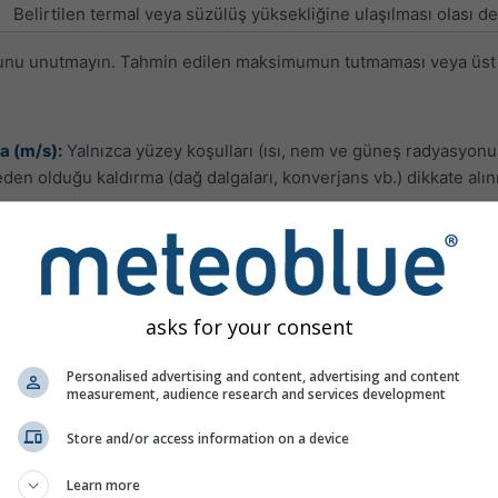
Belirtilen termal veya süzülüş yüksekliğine ulaşılması olası değ
ğunu unutmayın. Tahmin edilen maksimumun tutmaması veya üst se
a (m/s):
Yalnızca yüzey koşulları (ısı, nem ve güneş radyasyonu
neden olduğu kaldırma (dağ dalgaları, konverjans vb.) dikkate a
 hPa arasındaki sıcaklık ve nemi dikkate alan bir stabilite ölçü
sa sürelerde önemli ölçüde değişebilir. Kışın sıcaklıklar çok s
k olsa bile, nem eksikliği nedeniyle gök gürültülü fırtınalar için
nda kalıyorsa indeks güvenilir bilgi vermez.
asks for your consent
Süzülüş koşulları
Personalised advertising and content, advertising and content
hiç veya zayıf termal
measurement, audience research and services development
kuru termaller veya 1/8 kümülüs ile orta kuvvette termaller
Store and/or access information on a device
iyi süzülüş koşulları
Learn more
ara sıra sağanaklarla birlikte iyi süzülüş koşulları