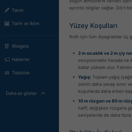
yoğun atmosferik verileri içerir
ayrıntılı bilgiler sağlar. Dört b
Tarım
Tarih ve İklim
Yüzey Koşulları
Roth için tüm diyagramlar üç gü
Widgets
2 m sıcaklık ve 2 m çiy no
Haberler
seviyesindeki havada ne k
kadar yüksek olur. Fahre
Topluluk
Yağış:
Toplam yağış (yağmu
zemin daha yavaş ısınır ve
koşullarda daha erken baş
Daha az göster
10 m rüzgarı ve 80 m rüzg
hafif, değişken rüzgarla g
seviyelerde de daha fazla 