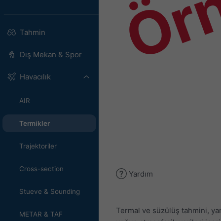
Ör
Tahmin
Dış Mekan & Spor
Havacılık
AIR
Termikler
Trajektoriler
Cross-section
Yardım
Stueve & Sounding
Termal ve süzülüş tahmini, y
METAR & TAF