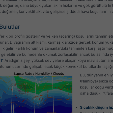
 değerler, daha büyük yukarı akım hızlarını ve gök gürültülü fırt
eğerler, konvektif aktivite gelişirse şiddetli hava koşullarının o
Bulutlar
erik bir profili gösterir ve yelken (soaring) koşullarını tahmin 
 sunar. Diyagramın alt kısmı, karmaşık arazide gerçek konum yük
ık gelir. Farklı konum ve zamanlardaki tahminleri karşılaştırmak i
e gelebilir ve bu nedenle okumak zorlaşabilir, ancak bu aslında i
!"
Aradığınız şey, yüksek seviyelere ulaşan koyu mavi sütunlar
tunun üzerinde gelişebilecek küçük konvektif bulutlardır; aşağıd
Bu, dünyanın en iy
(Namibya) sıkça gö
koşullar çoğu yer
daha düşük irtifala
Sıcaklık düşüm hı