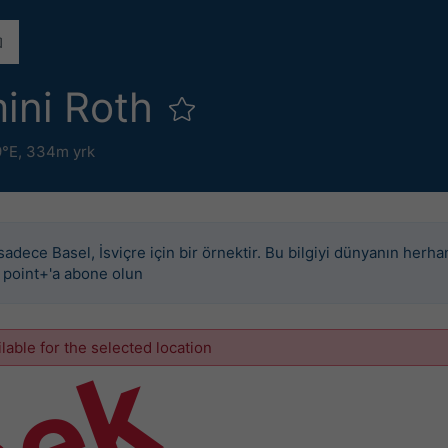
ini Roth
9°E,
334m yrk
sadece Basel, İsviçre için bir örnektir. Bu bilgiyi dünyanın herha
n point+'a abone olun
ilable for the selected location