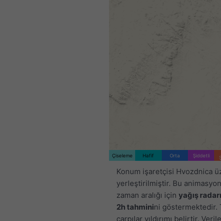
Çiseleme
Hafif
Orta
Şiddetli
Konum işaretçisi Hvozdnica ü
yerleştirilmiştir. Bu animasyon,
zaman aralığı için
yağış radar
2h tahmini
ni göstermektedir.
çarpılar yıldırımı belirtir. Veril