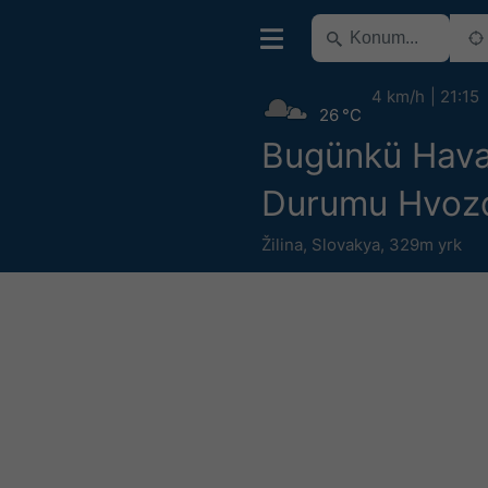
4 km/h
21:15
26 °C
Bugünkü Hav
Durumu Hvoz
Žilina
,
Slovakya
,
329m yrk