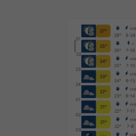
KK
27°
28°
8-24
21
K
25°
26°
7-18
22
KK
24°
25°
7-10
23
KK
23°
24°
6-13
24
KK
22°
23°
6-14
01
KK
21°
22°
7-11
02
KK
21°
22°
7-8
03
KK