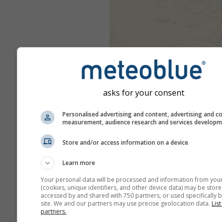
asks for your consent
Personalised advertising and content, advertising and c
measurement, audience research and services develop
Store and/or access information on a device
Learn more
Your personal data will be processed and information from you
(cookies, unique identifiers, and other device data) may be store
accessed by and shared with 750 partners, or used specifically b
site. We and our partners may use precise geolocation data.
List
partners.