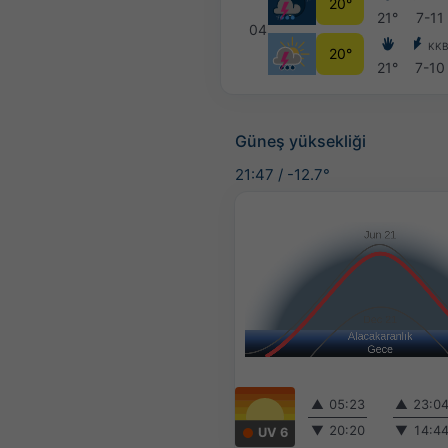
20°
21°
7-11
04
KK
20°
21°
7-10
Güneş yüksekliği
21:47
/
-12.7°
▲
05:23
▲
23:0
▼
20:20
▼
14:4
UV 6