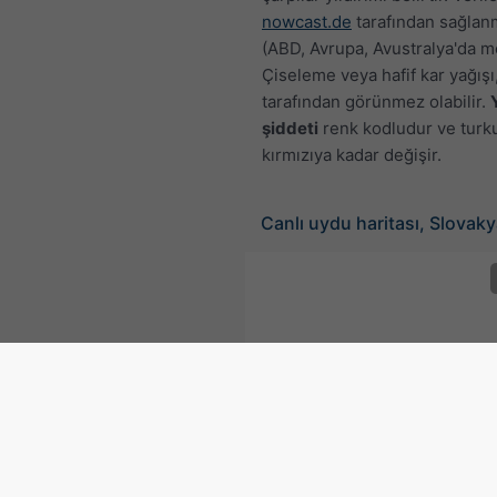
nowcast.de
tarafından sağlan
(ABD, Avrupa, Avustralya'da m
Çiseleme veya hafif kar yağışı
tarafından görünmez olabilir.
şiddeti
renk kodludur ve turk
kırmızıya kadar değişir.
Canlı uydu haritası, Slovak