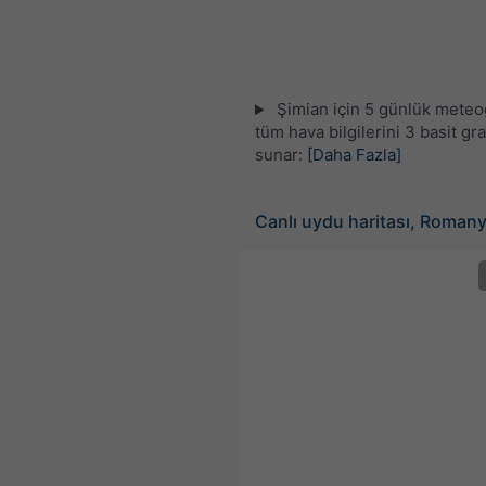
Şimian için 5 günlük mete
tüm hava bilgilerini 3 basit gra
sunar:
[Daha Fazla]
Canlı uydu haritası, Roman