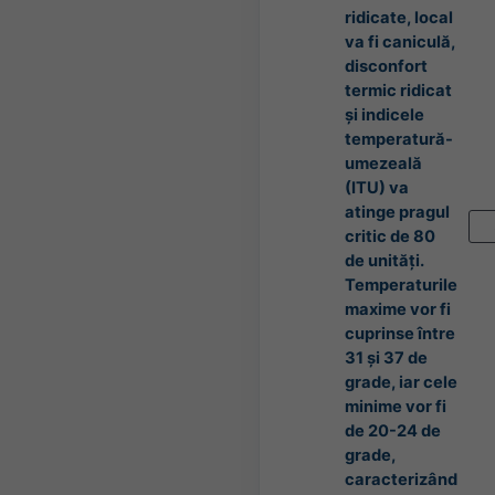
ridicate, local
va fi caniculă,
disconfort
termic ridicat
și indicele
temperatură-
umezeală
(ITU) va
atinge pragul
critic de 80
de unități.
Temperaturile
maxime vor fi
cuprinse între
31 și 37 de
grade, iar cele
minime vor fi
de 20-24 de
grade,
caracterizând