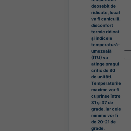
deosebit de
ridicate, local
va fi caniculă,
disconfort
termic ridicat
și indicele
temperatură-
umezeală
(ITU) va
atinge pragul
critic de 80
de unități.
Temperaturile
maxime vor fi
cuprinse între
31 și 37 de
grade, iar cele
minime vor fi
de 20-21 de
grade.