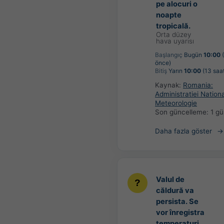
pe alocuri o
noapte
tropicală.
Orta düzey
hava uyarısı
Başlangıç
Bugün
10:00
(
önce)
Bitiş
Yarın
10:00
(13 saat
Kaynak:
Romania:
Administratiei Nation
Meteorologie
Son güncelleme:
1 g
Daha fazla göster
Valul de
căldură va
persista. Se
vor înregistra
temperaturi