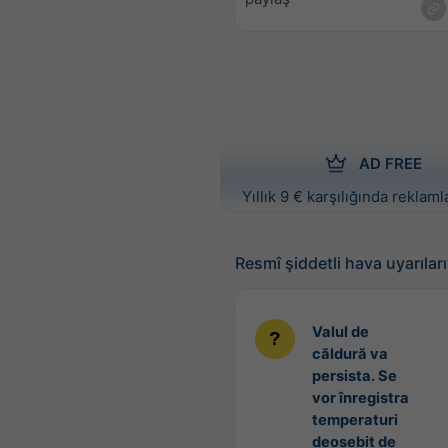
AD FREE
Yıllık 9 € karşılığında reklamla
Resmî şiddetli hava uyarıları
Valul de
căldură va
persista. Se
vor înregistra
temperaturi
deosebit de