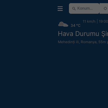
11 km/h
19:00
34 °C
Hava Durumu Şi
Mehedinți ili
,
Romanya
,
55m 