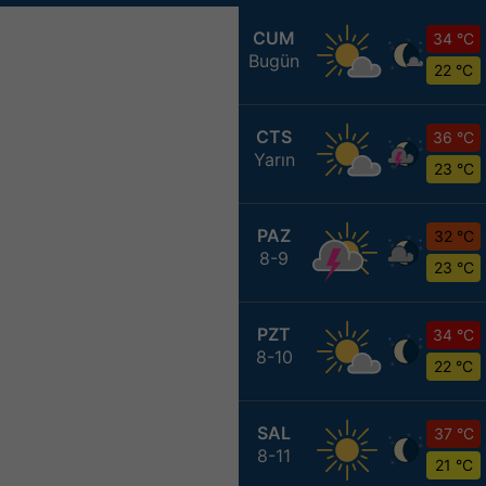
CUM
34 °C
Bugün
22 °C
CTS
36 °C
Yarın
23 °C
PAZ
32 °C
8-9
23 °C
PZT
34 °C
8-10
22 °C
SAL
37 °C
8-11
21 °C