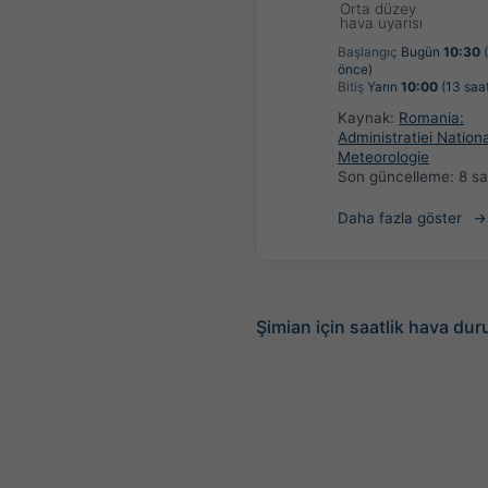
Orta düzey
hava uyarısı
Başlangıç
Bugün
10:30
(
önce)
Bitiş
Yarın
10:00
(13 saat
Kaynak:
Romania:
Administratiei Nation
Meteorologie
Son güncelleme:
8 s
Daha fazla göster
Şimian için saatlik hava du